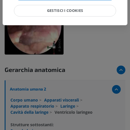
GESTISCI I COOKIES
Gerarchia anatomica
Anatomia umana 2
Corpo umano
>
Apparati viscerali
>
Apparato respiratorio
>
Laringe
>
Cavità della laringe
>
Ventricolo laringeo
Strutture sottostanti: