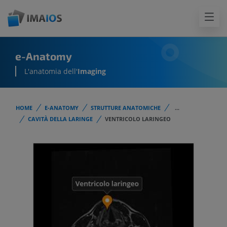
e-Anatomy
L'anatomia dell'
Imaging
HOME
E-ANATOMY
STRUTTURE ANATOMICHE
...
CAVITÀ DELLA LARINGE
VENTRICOLO LARINGEO