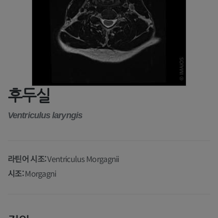
후두실
Ventriculus laryngis
라틴어 시조:
Ventriculus Morgagnii
시조:
Morgagni