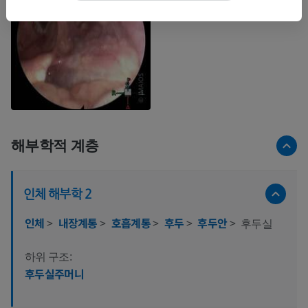
해부학적 계층
인체 해부학 2
인체
>
내장계통
>
호흡계통
>
후두
>
후두안
>
후두실
하위 구조:
후두실주머니