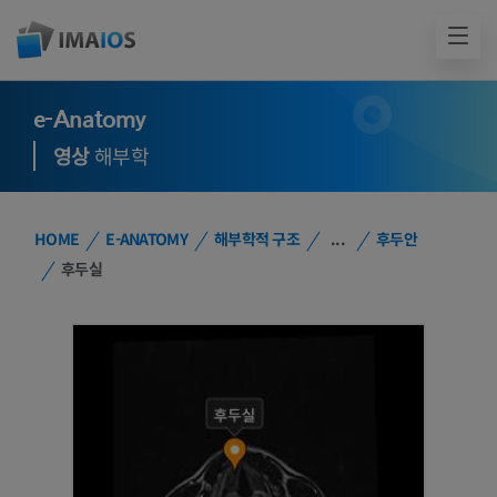
e-Anatomy
영상
해부학
HOME
E-ANATOMY
해부학적 구조
...
후두안
후두실