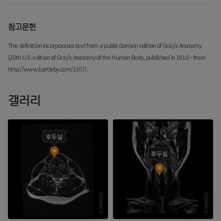
참고문헌
This definition incorporates text from a public domain edition of Gray's Anatomy
(20th U.S. edition of Gray's Anatomy of the Human Body, published in 1918 – from
http://www.bartleby.com/107/).
갤러리