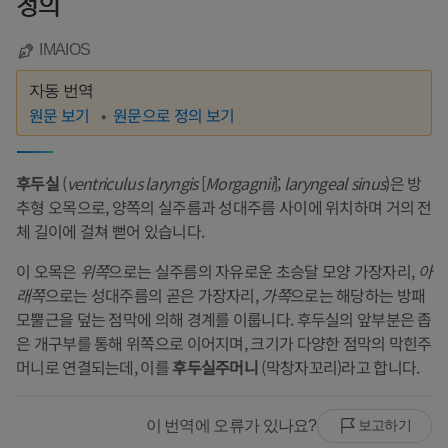
정의
IMAIOS
자동 번역
원문 보기
원문으로 정의 보기
후두실
(
ventriculus laryngis
[
Morgagnii
];
laryngeal sinus
)은 방
추형 오목으로, 양쪽의 실주름과 성대주름 사이에 위치하며 거의 전
체 길이에 걸쳐 뻗어 있습니다.
이 오목은
위쪽
으로는 실주름의 자유로운 초승달 모양 가장자리,
아
래쪽
으로는 성대주름의 곧은 가장자리,
가쪽
으로는 해당하는 방패
모뿔근을 덮는 점막에 의해 경계를 이룹니다. 후두실의 앞부분은 좁
은 개구부를 통해 위쪽으로 이어지며, 크기가 다양한 점막의 막힌주
머니로 연결되는데, 이를
후두실주머니
(막창자꼬리)라고 합니다.
이 번역에 오류가 있나요?
보고하기