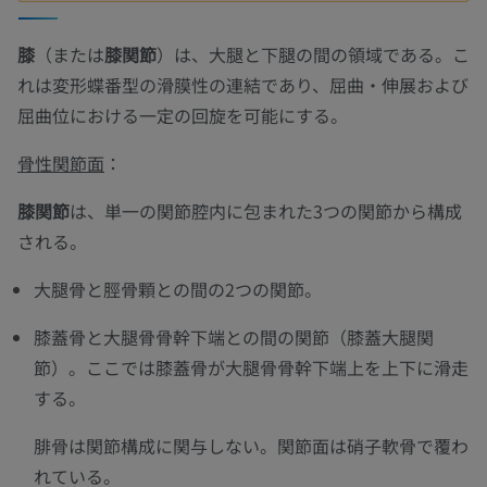
膝
（または
膝関節
）は、大腿と下腿の間の領域である。こ
れは変形蝶番型の滑膜性の連結であり、屈曲・伸展および
屈曲位における一定の回旋を可能にする。
骨性関節面
：
膝関節
は、単一の関節腔内に包まれた3つの関節から構成
される。
大腿骨と脛骨顆との間の2つの関節。
膝蓋骨と大腿骨骨幹下端との間の関節（膝蓋大腿関
節）。ここでは膝蓋骨が大腿骨骨幹下端上を上下に滑走
する。
腓骨は関節構成に関与しない。関節面は硝子軟骨で覆わ
れている。