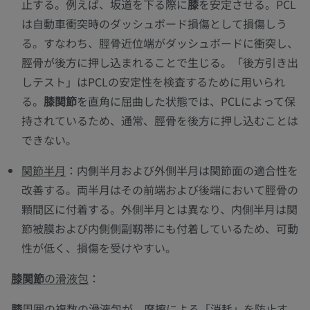
止する。例えば、坂道を下る際に
膝
を安定させる。PCL
は自動車衝突時のダッシュボード損傷として損傷しう
る。すなわち、脛骨近位端がダッシュボードに衝突し、
脛骨が後方に押し込まれることで生じる。「後方引き出
しテスト」はPCLの安定性を検査するために用いられ
る。
膝関節
を直角に屈曲した状態では、PCLによって保
持されているため、通常、脛骨を後方に押し込むことは
できない。
関節半月
：内側半月および外側半月は関節面の適合性を
改善する。両半月はその前端および後端において脛骨の
顆間区に付着する。外側半月とは異なり、内側半月は関
節被膜および内側側副靱帯にも付着しているため、可動
性が低く、損傷を受けやすい。
膝関節
の滑液包
：
膝
周囲の複数の滑液包が、摩擦による「消耗」を防止す