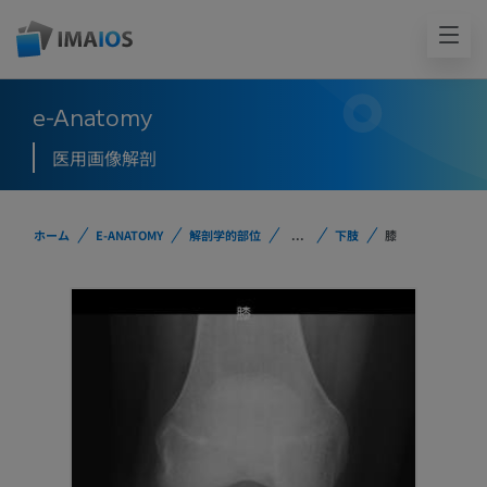
e-Anatomy
医用画像解剖
ホーム
E-ANATOMY
解剖学的部位
...
下肢
膝