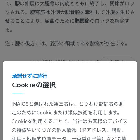
て、
膝
の伸展は大腿骨の内旋とともに終了し、関節がロッ
クされる。膝窩筋は外側大腿骨顆を牽引して外旋を生じさ
せることにより、屈曲のために
膝関節
のロックを解除す
る。
注：
膝
の後方には、菱形の領域である膝窩が存在する。
この翻訳に問題がありますか？
報告する
承諾せずに続行
Cookieの選択
参考文献
Drake, R.L., Vogl, A.W. and Mitchell, A.W.M. (2009). ‘Chapter 6: Lower
IMAIOSと選ばれた第三者は、とりわけ訪問者の測
Limb’ in
Gray’s anatomy for Students.
(2nd ed.) Philadelphia PA 19103-
2899: Elsevier, pp.575-585.
定のためにCookieまたは類似技術を利用します。
Cookieを利用することで、当社はお客様のデバイス
の特徴やいくつかの個人情報（IPアドレス、閲覧、
ギャラリー
利用・地理的位置データ、一意識別子等）などの情