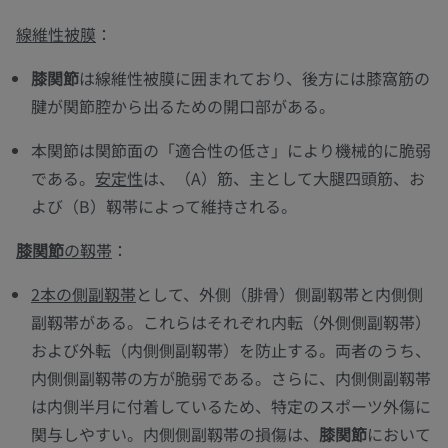
線維性被膜
：
膝関節
は線維性被膜に囲まれており、後方には膝窩筋の
腱が関節腔から出るための開口部がある。
本関節は関節面の「適合性の低さ」により機械的に脆弱
である。
安定性
は、（A）筋、主として大腿四頭筋、お
よび（B）靱帯によって維持される。
膝関節
の靱帯
：
2本の側副靱帯
として、外側（腓骨）側副靱帯と内側側
副靱帯がある。これらはそれぞれ内転（外側側副靱帯）
および外転（内側側副靱帯）を防止する。両者のうち、
内側側副靱帯の方が脆弱である。さらに、内側側副靱帯
は内側半月に付着しているため、特定のスポーツ外傷に
関与しやすい。内側側副靱帯の損傷は、
膝関節
において