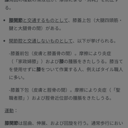
る。
膝関節
と交通するものとして
、膝蓋上包（大腿四頭筋・
腱と大腿骨の間）がある。
関節腔と交通しないものとして
、以下が挙げられる。
-膝蓋前包（皮膚と膝蓋骨の間）。摩擦により炎症
（「家政婦膝」）および
膝
の腫脹をきたしうる。膝当て
を使用せずに
膝
をついて作業する人、例えばタイル職人
に多い。
-膝蓋下包（皮膚と脛骨の間）。摩擦により炎症（「聖
職者膝」）および脛骨近位部の腫脹をきたしうる。
運動
：
膝関節
は屈曲、伸展、および回旋を行う。通常歩行におい