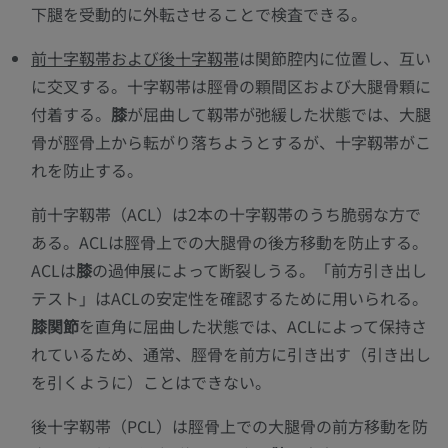
下腿を受動的に外転させることで検査できる。
前十字靱帯および後十字靱帯
は関節腔内に位置し、互い
に交叉する。十字靱帯は脛骨の顆間区および大腿骨顆に
付着する。
膝
が屈曲して靱帯が弛緩した状態では、大腿
骨が脛骨上から転がり落ちようとするが、十字靱帯がこ
れを防止する。
前十字靱帯（ACL）は2本の十字靱帯のうち脆弱な方で
ある。ACLは脛骨上での大腿骨の後方移動を防止する。
ACLは
膝
の過伸展によって断裂しうる。「前方引き出し
テスト」はACLの安定性を確認するために用いられる。
膝関節
を直角に屈曲した状態では、ACLによって保持さ
れているため、通常、脛骨を前方に引き出す（引き出し
を引くように）ことはできない。
後十字靱帯（PCL）は脛骨上での大腿骨の前方移動を防