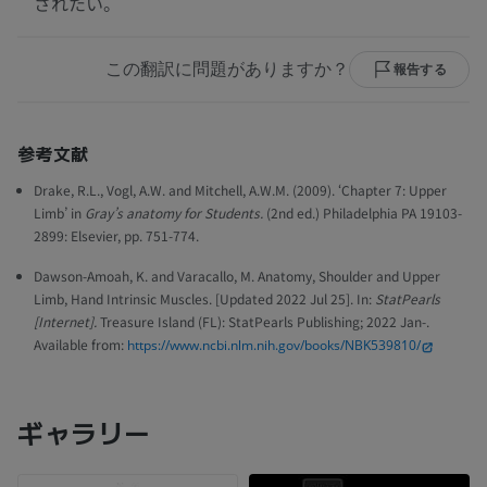
されたい。
この翻訳に問題がありますか？
報告する
参考文献
Drake, R.L., Vogl, A.W. and Mitchell, A.W.M. (2009). ‘Chapter 7: Upper
Limb’ in
Gray’s anatomy for Students.
(2nd ed.) Philadelphia PA 19103-
2899: Elsevier, pp. 751-774.
Dawson-Amoah, K. and Varacallo, M. Anatomy, Shoulder and Upper
Limb, Hand Intrinsic Muscles. [Updated 2022 Jul 25]. In:
StatPearls
[Internet].
Treasure Island (FL): StatPearls Publishing; 2022 Jan-.
Available from:
https://www.ncbi.nlm.nih.gov/books/NBK539810/
ギャラリー