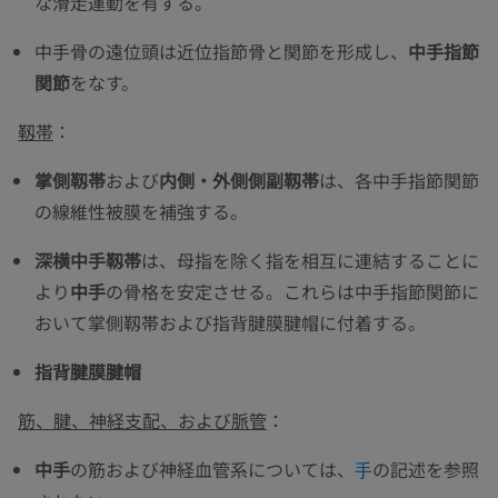
な滑走運動を有する。
中手骨の遠位頭は近位指節骨と関節を形成し、
中手指節
関節
をなす。
靱帯
：
掌側靱帯
および
内側・外側側副靱帯
は、各中手指節関節
の線維性被膜を補強する。
深横中手靱帯
は、母指を除く指を相互に連結することに
より
中手
の骨格を安定させる。これらは中手指節関節に
おいて掌側靱帯および指背腱膜腱帽に付着する。
指背腱膜腱帽
筋、腱、神経支配、および脈管
：
中手
の筋および神経血管系については、
の記述を参照
手