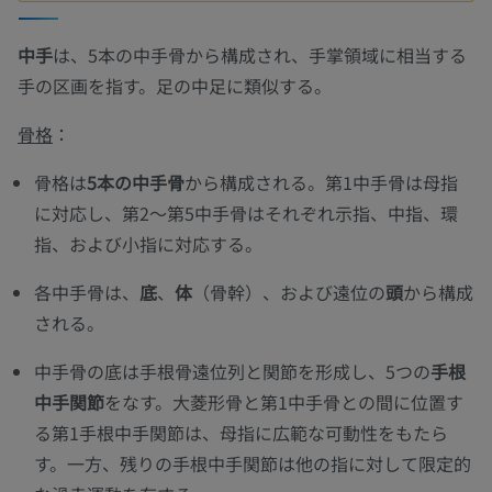
中手
は、5本の中手骨から構成され、手掌領域に相当する
手の区画を指す。足の中足に類似する。
骨格
：
骨格は
5本の中手骨
から構成される。第1中手骨は母指
に対応し、第2〜第5中手骨はそれぞれ示指、中指、環
指、および小指に対応する。
各中手骨は、
底
、
体
（骨幹）、および遠位の
頭
から構成
される。
中手骨の底は手根骨遠位列と関節を形成し、5つの
手根
中手関節
をなす。大菱形骨と第1中手骨との間に位置す
る第1手根中手関節は、母指に広範な可動性をもたら
す。一方、残りの手根中手関節は他の指に対して限定的