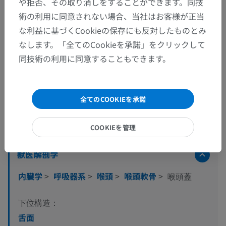
や拒否、その取り消しをすることができます。同技
術の利用に同意されない場合、当社はお客様が正当
な利益に基づくCookieの保存にも反対したものとみ
なします。「全てのCookieを承諾」をクリックして
全29枚中15枚の画像
同技術の利用に同意することもできます。
画像をもっと見る
全てのCOOKIEを承諾
解剖学的階層
COOKIEを管理
獣医解剖学
内臓学
>
呼吸器系
>
喉頭
>
喉頭軟骨
>
喉頭蓋
下位構造：
舌面