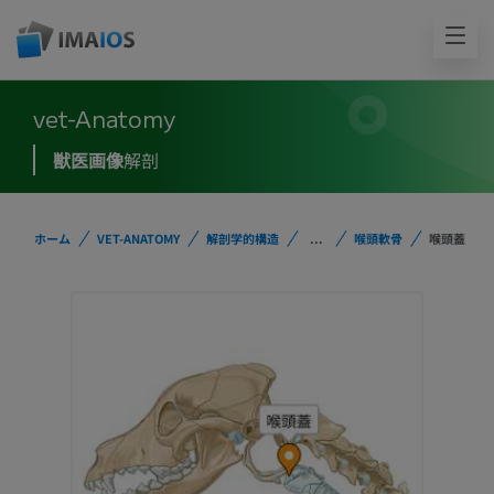
vet-Anatomy
獣医画像
解剖
ホーム
VET-ANATOMY
解剖学的構造
...
喉頭軟骨
喉頭蓋