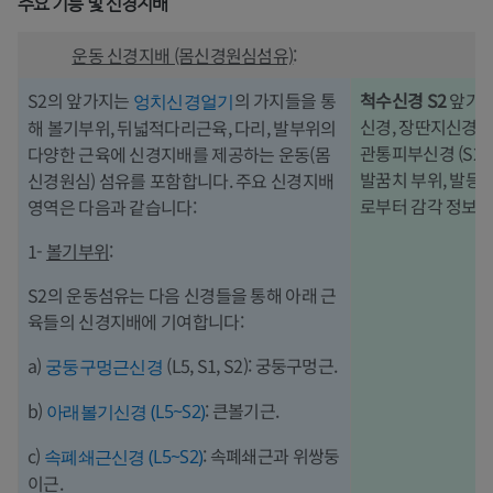
주요 기능 및 신경지배
운동 신경지배 (몸신경원심섬유)
:
S2의 앞가지는
의 가지들을 통
척수신경 S2
앞가지
엉치신경얼기
신경, 장딴지신경, 
해 볼기부위, 뒤넓적다리근육, 다리, 발부위의
관통피부신경 (S2,
다양한 근육에 신경지배를 제공하는 운동(몸
발꿈치 부위, 발등
신경원심) 섬유를 포함합니다. 주요 신경지배
로부터 감각 정보를
영역은 다음과 같습니다:
1-
볼기부위
:
S2의 운동섬유는 다음 신경들을 통해 아래 근
육들의 신경지배에 기여합니다:
a)
(L5, S1, S2): 궁둥구멍근.
궁둥구멍근신경
b)
: 큰볼기근.
아래볼기신경 (L5~S2)
c)
: 속폐쇄근과 위쌍둥
속폐쇄근신경 (L5~S2)
이근.