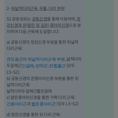
2-
뒤넓적다리근육, 무릎, 다리 부위
:
S2 운동섬유는
궁둥신경
을 통해 이동하며,
정
강신경과 온(얕은 및 깊은) 종아리신경
으로 분
지하여 다음 근육에 도달합니다:
a) 궁둥신경의 정강신경 부분을 통한 뒤넓적
다리근육:
, 넓적다리
큰모음근의 뒤넓적다리근육 부분
두갈래근
,
,
(모두
긴갈래
반막근
반힘줄근
L5~S2).
b) 궁둥신경의 온종아리신경 부분을 통한 뒤
넓적다리근육:
넓적다리두갈래근짧은갈래
c) 얕은종아리신경을 통한 가쪽 다리 근육:
과
(모두 L5~S2)
긴종아리근
짧은종아리근
d) 정강신경을 통한 뒤 다리 근육: