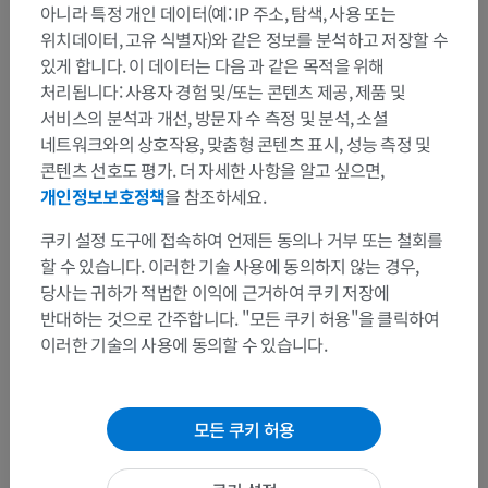
아니라 특정 개인 데이터(예: IP 주소, 탐색, 사용 또는
큰볼기근을 관통하여 그 위에 있는 뒤볼기 피부에 감각 신경지배를
위치데이터, 고유 식별자)와 같은 정보를 분석하고 저장할 수
제공합니다.
있게 합니다. 이 데이터는 다음 과 같은 목적을 위해
일부 연구에서는 뒤가지가 뒤엉치엉덩관절에도 신경지배를 제공
처리됩니다: 사용자 경험 및/또는 콘텐츠 제공, 제품 및
한다고 제안합니다.
서비스의 분석과 개선, 방문자 수 측정 및 분석, 소셜
네트워크와의 상호작용, 맞춤형 콘텐츠 표시, 성능 측정 및
C.
척수신경 S2와 관련된 추가 구조물
:
콘텐츠 선호도 평가. 더 자세한 사항을 알고 싶으면,
개인정보보호정책
을 참조하세요.
a) 되돌이뇌막신경 (뇌막가지):
되돌이뇌막신경(또는 뇌막가지)은 S2 척수신경 또는 그 가지 중 하
쿠키 설정 도구에 접속하여 언제든 동의나 거부 또는 철회를
나에서 기원합니다. 이 작은 신경은 척주관으로 다시 들어가 다음
할 수 있습니다. 이러한 기술 사용에 동의하지 않는 경우,
구조물에 감각 신경지배를 제공합니다:
당사는 귀하가 적법한 이익에 근거하여 쿠키 저장에
반대하는 것으로 간주합니다. "모든 쿠키 허용"을 클릭하여
뇌척수막 (척수의 보호 덮개),
이러한 기술의 사용에 동의할 수 있습니다.
척추몸통과 뼈막,
인접한 혈관.
모든 쿠키 허용
b) 교감신경 연결: