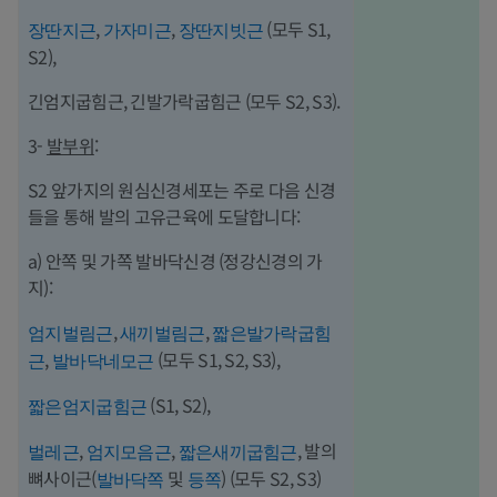
,
,
(모두 S1,
장딴지근
가자미근
장딴지빗근
S2),
긴엄지굽힘근, 긴발가락굽힘근 (모두 S2, S3).
3-
발부위
:
S2 앞가지의 원심신경세포는 주로 다음 신경
들을 통해 발의 고유근육에 도달합니다:
a) 안쪽 및 가쪽 발바닥신경 (정강신경의 가
지):
,
,
엄지벌림근
새끼벌림근
짧은발가락굽힘
,
(모두 S1, S2, S3),
근
발바닥네모근
(S1, S2),
짧은엄지굽힘근
,
,
, 발의
벌레근
엄지모음근
짧은새끼굽힘근
뼈사이근(
및
) (모두 S2, S3)
발바닥쪽
등쪽