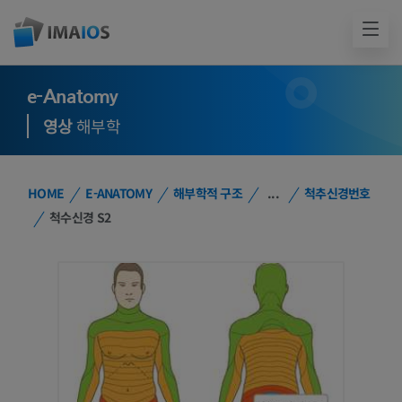
e-Anatomy
영상
해부학
HOME
E-ANATOMY
해부학적 구조
...
척추신경번호
척수신경 S2