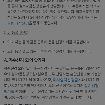
또한 회색교통가지를 통해 교감신경줄기와 연결을 형성하며, 이
를 통해 절후교감신경섬유가 전달됩니다. 이 수준에서는 백색교
통가지가 존재하지 않는다는 점이 중요합니다. 절후부교감신경
섬유는 S2에서 S4 척수신경의 앞가지의 앞갈래에서 기원하는
을 통해 이동합니다.
골반내장신경
2.
뒤(등쪽) 가지
:
이 가지는 등의 깊은 근육에 운동 신경지배를 제공합니다.
또한 등을 덮고 있는 피부에 감각 신경지배를 제공합니다.
A.
척수신경 S2
의 앞가지
:
척수신경 S2
의 앞가지는 신경의 더 큰 갈래로, 운동(몸신경원심) 섬
유와 감각(몸신경구심) 섬유를 모두 전달하는 혼합신경으로 기능합
니다. 앞엉치구멍을 통해 나온 후,
와 엉치신경
허리엉치신경줄기
S1, S3, S4 일부의 앞가지에서 오는 신경섬유와 합쳐져
엉치신경
를 형성합니다. 이 신경얼기는 골반안의 뒤가쪽 벽에 위치하
얼기
며, 궁둥구멍근의 앞면 위, 속엉덩혈관의 깊은 곳에 놓입니다.