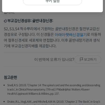
쿠키 설정
회색교통가지를 통해 교감신경줄기는
척수신경 S2
와 연결되어, 절
후교감신경섬유가 땀샘과 혈관과 같은 말초 표적에 도달할 수 있게
합니다.
c) 부교감신경섬유: 골반내장신경:
S2, S3, S4 척수뿌리에서 기원하는 골반내장신경은 절전부교감신
경섬유로 구성됩니다. 이 신경들은
로 이동하
아래아랫배신경얼기
여 절후신경세포 세포체와 연접합니다. 이후 골반내장기관과 생식
기에 부교감신경지배를 제공합니다.
이 번역에 오류가 있나요?
보고하기
참고문헌
Snell, R.S. (2010). ‘Chapter 14: The spinal cord and the ascending and descending
tracts’, in Clinical Neuroanatomy. (7th ed.) Philadelphia: Wolters Kluwer
Health/Lippincott Williams & Wilkins, pp. 137.
Drake, R.L., Vogl, A.W., and Mitchell, A.W.M. (2010). ‘Chapter 2: The Back’, in Gray’s