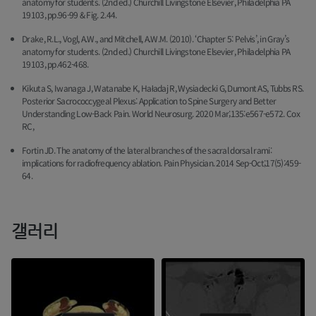
anatomy for students. (2nd ed.) Churchill Livingstone Elsevier, Philadelphia PA
19103, pp.96-99 & Fig. 2.44.
Drake, R.L., Vogl, A.W., and Mitchell, A.W.M. (2010). ‘Chapter 5: Pelvis’, in Gray’s
anatomy for students. (2nd ed.) Churchill Livingstone Elsevier, Philadelphia PA
19103, pp.462-468.
Kikuta S, Iwanaga J, Watanabe K, Haładaj R, Wysiadecki G, Dumont AS, Tubbs RS.
Posterior Sacrococcygeal Plexus: Application to Spine Surgery and Better
Understanding Low-Back Pain. World Neurosurg. 2020 Mar;135:e567-e572. Cox
RC,
Fortin JD. The anatomy of the lateral branches of the sacral dorsal rami:
implications for radiofrequency ablation. Pain Physician. 2014 Sep-Oct;17(5):459-
64.
갤러리