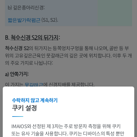
b) 깊은종아리신경:
(S1, S2).
짧은발가락폄근
B.
척수신경 S2
의 뒤가지
:
척수신경 S2
의 뒤가지는 등쪽엉치구멍을 통해 나오며, 골반 등 부
위의 고유깊은근육인 뭇갈래근의 깊은 곳에 위치합니다. 이후 두 개
의 주요 가지로 나뉩니다:
a) 안쪽가지:
이 가지는
에 신경지배를 제공합니다.
뭇갈래근
b) 가쪽가지:
수락하지 않고 계속하기
가쪽가지는 뒤볼기 피부에 감각 신경지배를 제공합니다. S2 뒤가지
쿠키 설정
에서 분지된 후, 다른 엉치신경의 뒤가지 가지들과 합쳐지고 L5 척
수신경으로부터 기여를 받습니다. 이 가지들이 함께 엉치뼈의 등쪽
IMAIOS와 선정된 제 3자는 주로 방문자 측정을 위해 쿠키
면에서, 큰볼기근 아래에 신경고리(posterior sacrococcygeal
또는 유사 기술을 사용합니다. 쿠키는 디바이스의 특성 뿐만
plexus라고도 함)를 형성합니다. 이 고리들로부터 볼기가지가 나와