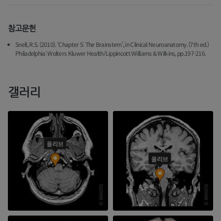
참고문헌
Snell, R.S. (2010). ‘Chapter 5: The Brainstem’, in Clinical Neuroanatomy. (7th ed.)
Philadelphia: Wolters Kluwer Health/Lippincott Williams & Wilkins, pp.197-216.
갤러리