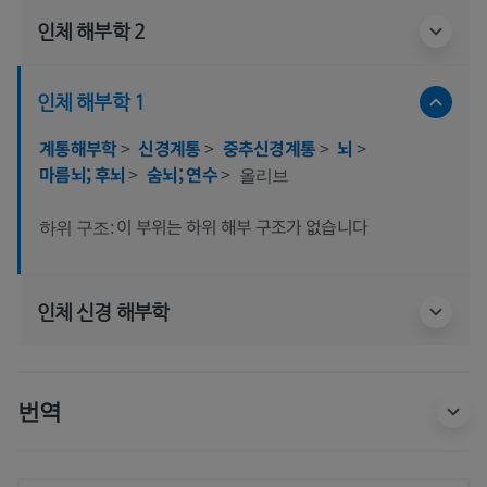
인체 해부학 2
인체 해부학 1
계통해부학
>
신경계통
>
중추신경계통
>
뇌
>
마름뇌; 후뇌
>
숨뇌; 연수
>
올리브
이 부위는 하위 해부 구조가 없습니다
하위 구조:
인체 신경 해부학
번역