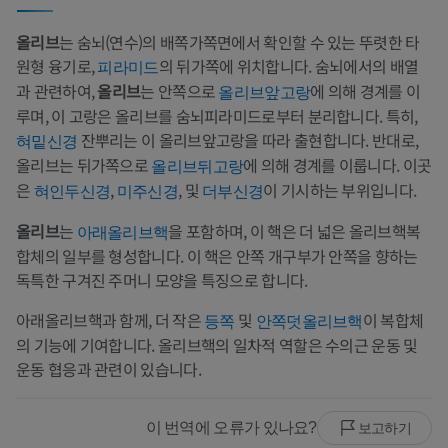
올리브
는 숨뇌(연수)의 배쪽가쪽면에서 확인할 수 있는 뚜렷한 타
원형 융기로,
의 뒤가쪽에 위치합니다. 숨뇌에서의 배열
피라미드
과 관련하여,
올리브
는 안쪽으로
에 의해 경계를 이
올리브앞고랑
루며, 이 고랑은 올리브를 숨뇌피라미드로부터 분리합니다. 특히,
잔뿌리는 이 올리브앞고랑을 따라 출현합니다. 반대로,
혀밑신경
올리브는 뒤가쪽으로
에 의해 경계를 이룹니다. 이곳
올리브뒤고랑
은
,
, 및
이 기시하는 부위입니다.
혀인두신경
미주신경
더부신경
올리브
는
을 포함하며, 이 핵은 더 넓은 올리브핵복
아래올리브핵
합체의 일부를 형성합니다. 이 핵은 안쪽 개구부가 안쪽을 향하는
독특한 구겨진 주머니 모양을 특징으로 합니다.
아래올리브핵과 함께, 더 작은
및
이 복합체
등쪽
안쪽덧올리브핵
의 기능에 기여합니다. 올리브핵의 일차적 역할은 수의근 운동 및
운동 협응과 관련이 있습니다.
이 번역에 오류가 있나요?
보고하기