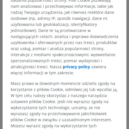
badania popularności strony. Pliki Cookie pozwalają
nam analizować i przechowywać informacje, takie jak
rodzaj Twojego urządzenia, jak również niektóre dane
osobowe (np. adresy IP, sposób nawigacji, dane nt.
użytkowania lub geolokalizacji, identyfikatory
jednostkowe). Dane te są przetwarzane w
następujących celach: analiza i poprawa doświadczenia
użytkownika i oferowanych przez nas treści, produktów
oraz usług, pomiar i analiza popularności strony,
interakcje z mediami społecznościowymi, wyświetlanie
spersonalizowanych treści, pomiar wydajności i
Hierarchia anatomiczna
atrakcyjności treści. Nasza
privacy policy
zawiera
więcej informacji w tym zakresie.
Masz prawo w dowolnym momencie udzielić zgody na
Anatomia człowieka 2
korzystanie z plików Cookie, odmówić jej lub wycofać ją.
Ciało ludzkie
>
Układy integrujące
>
W tym celu należy skorzystać z naszego narzędzia
Układ nerwowy
>
Centralny system nerwowy
>
ustawień plików Cookie. Jeśli nie wyrazisz zgody na
Mózg
>
Mózg
>
Półkule mózgu
>
Brzeg górny
wykorzystanie tych technologii, uznamy, że nie
wyrażasz zgody na przechowywanie jakichkolwiek
plików Cookie w związku z uzasadnionym interesem.
Powiązane struktury:
Nie istnieją struktury powiązane
Możesz wyrazić zgodę na wykorzystanie tych
z tą częścią ciała