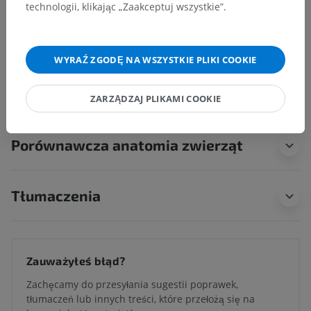
technologii, klikając „Zaakceptuj wszystkie”.
Anatomia człowieka 1
WYRAŹ ZGODĘ NA WSZYSTKIE PLIKI COOKIE
Neuroanatomia człowieka
ZARZĄDZAJ PLIKAMI COOKIE
Porównawcza anatomia zwierząt
Tłumaczenia
Zauważyłeś błąd?
Zachęcamy do przesyłania sugestii poprawek,
tłumaczeń lub innych treści, które przełożą się na