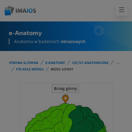
e-Anatomy
Anatomia w badaniach
obrazowych
STRONA GŁÓWNA
E-ANATOMY
CZĘŚCI ANATOMICZNE
...
PÓŁKULE MÓZGU
BRZEG GÓRNY