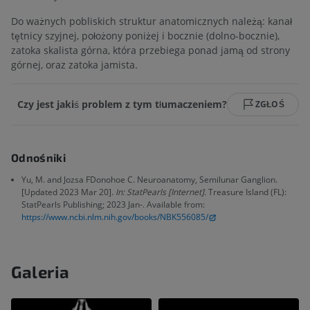
Do ważnych pobliskich struktur anatomicznych należą: kanał
tętnicy szyjnej, położony poniżej i bocznie (dolno-bocznie),
zatoka skalista górna, która przebiega ponad jamą od strony
górnej, oraz zatoka jamista.
Czy jest jakiś problem z tym tłumaczeniem?
ZGŁOŚ
Odnośniki
Yu, M. and Jozsa FDonohoe C. Neuroanatomy, Semilunar Ganglion.
[Updated 2023 Mar 20].
In: StatPearls [Internet].
Treasure Island (FL):
StatPearls Publishing; 2023 Jan-. Available from:
https://www.ncbi.nlm.nih.gov/books/NBK556085/
Galeria