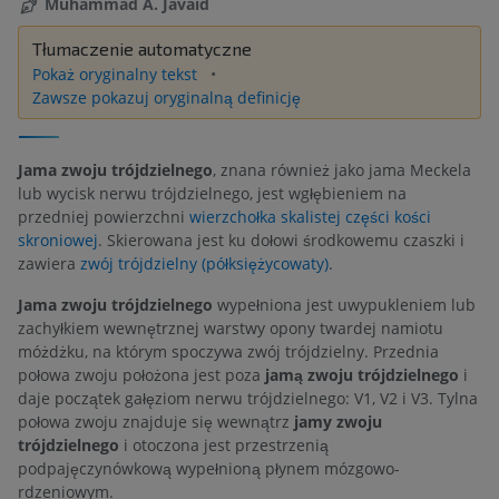
Muhammad A. Javaid
Tłumaczenie automatyczne
Pokaż oryginalny tekst
Zawsze pokazuj oryginalną definicję
Jama zwoju trójdzielnego
, znana również jako jama Meckela
lub wycisk nerwu trójdzielnego, jest wgłębieniem na
przedniej powierzchni
wierzchołka skalistej części kości
skroniowej
. Skierowana jest ku dołowi środkowemu czaszki i
zawiera
zwój trójdzielny (półksiężycowaty)
.
Jama zwoju trójdzielnego
wypełniona jest uwypukleniem lub
zachyłkiem wewnętrznej warstwy opony twardej namiotu
móżdżku, na którym spoczywa zwój trójdzielny. Przednia
połowa zwoju położona jest poza
jamą zwoju trójdzielnego
i
daje początek gałęziom nerwu trójdzielnego: V1, V2 i V3. Tylna
połowa zwoju znajduje się wewnątrz
jamy zwoju
trójdzielnego
i otoczona jest przestrzenią
podpajęczynówkową wypełnioną płynem mózgowo-
rdzeniowym.