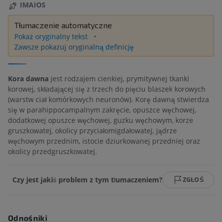
IMAIOS
Tłumaczenie automatyczne
Pokaż oryginalny tekst
Zawsze pokazuj oryginalną definicję
Kora dawna
jest rodzajem cienkiej, prymitywnej tkanki
korowej, składającej się z trzech do pięciu blaszek korowych
(warstw ciał komórkowych neuronów). Korę dawną stwierdza
się w parahippocampalnym zakręcie, opuszce węchowej,
dodatkowej opuszce węchowej, guzku węchowym, korze
gruszkowatej, okolicy przyciałomigdałowatej, jądrze
węchowym przednim, istocie dziurkowanej przedniej oraz
okolicy przedgruszkowatej.
Czy jest jakiś problem z tym tłumaczeniem?
ZGŁOŚ
Odnośniki