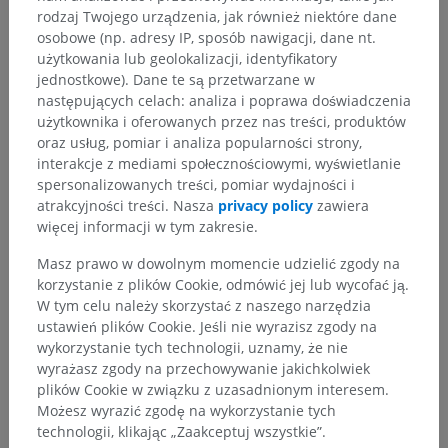
Anatomia człowieka 1
rodzaj Twojego urządzenia, jak również niektóre dane
osobowe (np. adresy IP, sposób nawigacji, dane nt.
użytkowania lub geolokalizacji, identyfikatory
Neuroanatomia człowieka
jednostkowe). Dane te są przetwarzane w
następujących celach: analiza i poprawa doświadczenia
użytkownika i oferowanych przez nas treści, produktów
oraz usług, pomiar i analiza popularności strony,
Porównawcza anatomia zwierząt
interakcje z mediami społecznościowymi, wyświetlanie
spersonalizowanych treści, pomiar wydajności i
atrakcyjności treści. Nasza
privacy policy
zawiera
więcej informacji w tym zakresie.
Tłumaczenia
Masz prawo w dowolnym momencie udzielić zgody na
korzystanie z plików Cookie, odmówić jej lub wycofać ją.
W tym celu należy skorzystać z naszego narzędzia
Zauważyłeś błąd?
ustawień plików Cookie. Jeśli nie wyrazisz zgody na
wykorzystanie tych technologii, uznamy, że nie
Zachęcamy do przesyłania sugestii poprawek,
wyrażasz zgody na przechowywanie jakichkolwiek
tłumaczeń lub innych treści, które przełożą się na
plików Cookie w związku z uzasadnionym interesem.
lepszą jakość materiałów.
Możesz wyrazić zgodę na wykorzystanie tych
technologii, klikając „Zaakceptuj wszystkie”.
Zgłoś problem