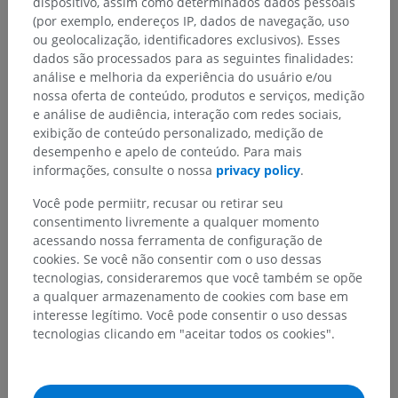
dispositivo, assim como determinados dados pessoais
(por exemplo, endereços IP, dados de navegação, uso
ou geolocalização, identificadores exclusivos). Esses
Neuroanatomia humana
dados são processados para as seguintes finalidades:
análise e melhoria da experiência do usuário e/ou
nossa oferta de conteúdo, produtos e serviços, medição
e análise de audiência, interação com redes sociais,
Anatomia comparativa em animais
exibição de conteúdo personalizado, medição de
desempenho e apelo de conteúdo. Para mais
informações, consulte o nossa
privacy policy
.
Traduções
Você pode permiitr, recusar ou retirar seu
consentimento livremente a qualquer momento
acessando nossa ferramenta de configuração de
cookies. Se você não consentir com o uso dessas
Encontrou um erro?
tecnologias, consideraremos que você também se opõe
a qualquer armazenamento de cookies com base em
Não hesite em nos sugerir uma correção, tradução ou
interesse legítimo. Você pode consentir o uso dessas
melhora de conteúdo.
tecnologias clicando em "aceitar todos os cookies".
Relatar um problema