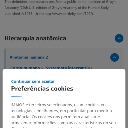
This definition incorporates text from a public domain edition of Gray's
Anatomy (20th U.S. edition of Gray's Anatomy of the Human Body,
published in 1918 – from http://www.bartleby.com/107/).
Hierarquia anatômica
Anatomia humana 2
Corpo humano
>
Systemata integrantia
>
Sistema nervoso
>
Sistema nervoso central
>
Encéfalo
>
Cérebro
>
Telencéfalo
>
Pálio
>
Continuar sem aceitar
Córtex cerebral
>
Alocórtex
>
Paleocórtex
Preferências cookies
Estruturas subjacentes:
Não há nenhuma estrutura
subjacente para esta parte anatômica
IMAIOS e terceiros selecionados, usam cookies ou
tecnologias semelhantes, em particular para medir a
audiência. Os cookies nos permitem analisar e
armazenar informações como as características do seu
Anatomia humana 1