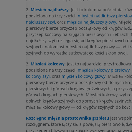
2.
Mięsień najdłuższy
:
Jest to kolumna pośrednia, rów
podzielona na trzy części:
mięsień najdłuższy piersiow
najdłuższy szyi,
oraz
mięsień najdłuższy głowy.
Mięsie
KOŃCZYNA GÓRNA
KOŃCZYNA DOLNA
piersiowy bierze przyczep początkowy od kręgów lęd
przyczep końcowy na kręgach piersiowych i żebrach. 
RM kończyny górnej
Kończyna doln
najdłuższy szyi rozciąga się od kręgów piersiowych d
RM
Ilustracje
szyjnych, natomiast mięsień najdłuższy głowy — od k
PREMIUM
PREMIUM
szyjnych do wyrostka sutkowatego kości skroniowej.
3.
Mięsień kolcowy
:
Jest to najbardziej przyśrodkowa
RM obojczyka
RTG kończyny 
podzielona na trzy części:
mięsień kolcowy piersiowy,
RM
Radiografia
kolcowy szyi,
oraz
mięsień kolcowy głowy.
Mięsień kol
PREMIUM
ZA DARMO
piersiowy bierze przyczep początkowy od dolnych kr
piersiowych i górnych kręgów lędźwiowych, a przycz
RM nadgarstka
RM kończyny d
górnych kręgach piersiowych. Mięsień kolcowy szyi ro
RM
RM
dolnych kręgów szyjnych do górnych kręgów szyjnych
PREMIUM
PREMIUM
mięsień kolcowy głowy — od kręgów szyjnych do kości 
Rozcięgno mięśnia prostownika grzbietu
jest wspól
RM łokcia
Obraz MRI sta
rozcięgnem, które łączy się z powięzią piersiowo-lędź
RM
biodrowego
przyczepem bliższym na kości krzyżowej oraz na wyr
RM