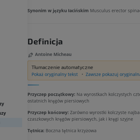
Synonim w języku łacińskim
Musculus erector spina
Definicja
Antoine Micheau
Tłumaczenie automatyczne
Pokaż oryginalny tekst
Zawsze pokazuj oryginalną
Przyczep początkowy:
Na wyrostkach kolczystych czt
ostatnich kręgów piersiowych
zy
Przyczep końcowy:
Zarówno wyrostki kolczyste najba
szy
czaszkowych kręgów piersiowych, jak i kręgi szyjne
u
Tętnica:
Boczna tętnica krzyżowa