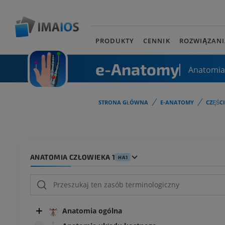
PRODUKTY
CENNIK
ROZWIĄZANI
e-Anatomy
Anatomia
STRONA GŁÓWNA
E-ANATOMY
CZĘŚC
ANATOMIA CZŁOWIEKA 1
HA1
Anatomia ogólna