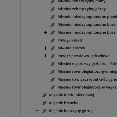
Mięsień żebaty tylny dolny
Mięsień żebaty tylny górny
Mięśnie międzypoprzeczne przed
Mięśnie międzypoprzeczne boczne
Mięśnie międzypoprzeczne boczn
Powięź karku
Mięśnie pleców
Powięź piersiowo-lędźwiowa
Mięsień najszerszy grzbietu - Ści
Mięsień równoległoboczny mniej
Mięsień dźwigacz łopatki-Ścięgn
Mięsień równoległoboczny więks
Mięśnie klatki piersiowej
Mięśnie brzucha
Mięśnie kończyny górnej