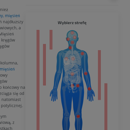
nież
y,
mięsień
ń najdłuższy
CAŁY O
Wybierz strefę
źwiowych, a
Mięsień
a
o kręgów
ręgów
 kolumna,
dolnej
mięsień
cowy
ęgów
ep końcowy na
olnej
zciąga się od
, natomiast
potylicznej.
nym
wu
wiową, z
ostkach