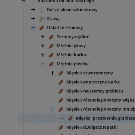
Anatomia układu kostnego
Kości; układ szkieletowy
Stawy
Układ mięśniowy
Terminy ogólne
Mięśnie głowy
Mięśnie karku
Mięśnie pleców
Mięsień czworoboczny
Mięsień poprzeczny karku
Mięsień najszerszy grzbietu
Mięsień równoległoboczny więks
Mięsień równoległoboczny mniej
Mięsień prostownik grzbiet
Mięsień dźwigacz łopatki