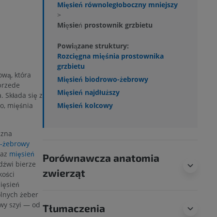
Mięsień równoległoboczny mniejszy
>
Mięsień prostownik grzbietu
Powiązane struktury:
Rozcięgna mięśnia prostownika
grzbietu
ową, która
Mięsień biodrowo-żebrowy
przede
Mięsień najdłuższy
. Składa się z
o, mięśnia
Mięsień kolcowy
czna
o-żebrowy
raz
mięsień
Porównawcza anatomia
dźwi bierze
zwierząt
kości
ięsień
olnych żeber
wy szyi — od
Tłumaczenia