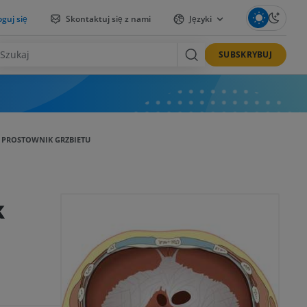
guj się
Skontaktuj się z nami
Języki
SUBSKRYBUJ
Ń PROSTOWNIK GRZBIETU
k