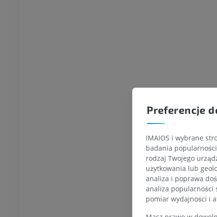
ZA DARMO
RMO
Kończyna dolna
na dolna
Ilustracje
cje
PREMIUM
UM
Badanie TK stawu
skokowego i stopy
TK
PREMIUM
Preferencje d
IMAIOS i wybrane stro
badania popularności 
rodzaj Twojego urządz
użytkowania lub geolo
analiza i poprawa doś
analiza popularności 
pomiar wydajności i a
Masz prawo w dowolny