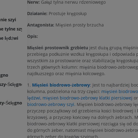
Nerw:
Gałąź tylna nerwu rdzeniowego
Działanie:
Prostuje kręgosłup
nie szyi
Antagonista:
Mięsień prosty brzucha
 tylne szyi
Opis:
e lędźwi
Mięsień prostownik grzbietu
jest dużą grupą mięśni
przebiega podłużnie wzdłuż kręgosłupa i odpowiada 
wszystkim za prostowanie oraz stabilizację kręgosłupa
trzech głównych kolumn: mięśnia biodrowo-żebroweg
najdłuższego oraz mięśnia kolcowego.
ęgno
szy-Ścięgno
1.
Mięsień biodrowo-żebrowy
: Jest to najbardziej bo
kolumna, podzielona na trzy części:
mięsień biodrow
o
lędźwi
,
mięsień biodrowo-żebrowy klatki piersiowej
o
zy-Ścięgno
biodrowo-żebrowy szyi.
Mięsień biodrowo-żebrowy lę
przyczep początkowy od grzebienia kości biodrowej i 
krzyżowej, a przyczep końcowy na dolnych żebrach. M
biodrowo-żebrowy klatki piersiowej rozciąga się od d
do górnych żeber, natomiast mięsień biodrowo-żebro
górnych żeber do kręgów szyjnych.