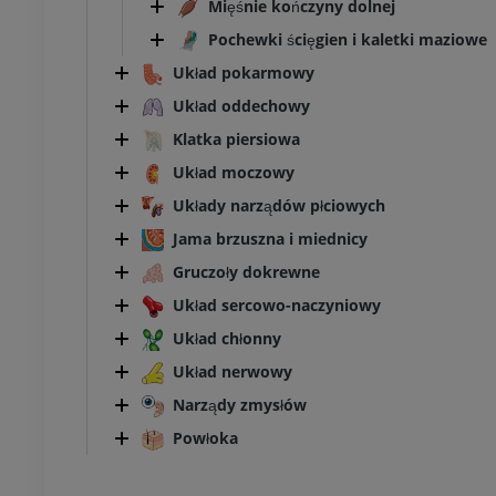
Mięśnie kończyny dolnej
Pochewki ścięgien i kaletki maziowe
Układ pokarmowy
KOSTKA-STOPA
Układ oddechowy
MRI stawu
MRI stawu skokowego
Klatka piersiowa
owego
RM
Układ moczowy
PREMIUM
Układy narządów płciowych
UM
Jama brzuszna i miednicy
RM przodostopia
afia TK kolana
RM
Gruczoły dokrewne
ram TK
PREMIUM
Układ sercowo-naczyniowy
UM
Układ chłonny
RM kończyny dolnej
czyny dolnej
RM
Układ nerwowy
PREMIUM
Narządy zmysłów
UM
Powłoka
RTG kończyny dolnej
ńczyny dolnej
Radiografia
rafia