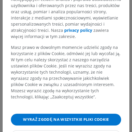
Mózg
>
Mózg
>
Międzymózgowie
>
Podwzgórze
użytkownika i oferowanych przez nas treści, produktów
oraz usług, pomiar i analiza popularności strony,
Powiązane struktury:
interakcje z mediami społecznościowymi, wyświetlanie
Strefa podwzgórzowa okołokomorowa
spersonalizowanych treści, pomiar wydajności i
Strefa podwzgórzowa przyśrodkowa
atrakcyjności treści. Nasza
privacy policy
zawiera
Strefa podwzgórzowa boczna
więcej informacji w tym zakresie.
Okolica podwzgórzowa przednia; pole podwzgórzowe
Masz prawo w dowolnym momencie udzielić zgody na
dziobowe
korzystanie z plików Cookie, odmówić jej lub wycofać ją.
Jądro przykomorowe
W tym celu należy skorzystać z naszego narzędzia
ustawień plików Cookie. Jeśli nie wyrazisz zgody na
Pole podwzgórzowe tylne; okolica podwzgórzowa
wykorzystanie tych technologii, uznamy, że nie
tylna
wyrażasz zgody na przechowywanie jakichkolwiek
plików Cookie w związku z uzasadnionym interesem.
Możesz wyrazić zgodę na wykorzystanie tych
Anatomia człowieka 1
technologii, klikając „Zaakceptuj wszystkie”.
Neuroanatomia człowieka
WYRAŹ ZGODĘ NA WSZYSTKIE PLIKI COOKIE