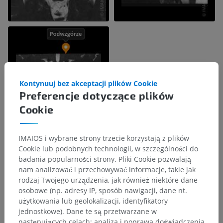
Kontynuuj bez akceptacji plików Cookie
Preferencje dotyczące plików
Cookie
IMAIOS i wybrane strony trzecie korzystają z plików
Cookie lub podobnych technologii, w szczególności do
Hierarchia anatomiczna
badania popularności strony. Pliki Cookie pozwalają
nam analizować i przechowywać informacje, takie jak
rodzaj Twojego urządzenia, jak również niektóre dane
Anatomia człowieka 2
osobowe (np. adresy IP, sposób nawigacji, dane nt.
użytkowania lub geolokalizacji, identyfikatory
Ciało ludzkie
>
Układy integrujące
>
jednostkowe). Dane te są przetwarzane w
Układ nerwowy
>
Centralny system nerwowy
>
następujących celach: analiza i poprawa doświadczenia