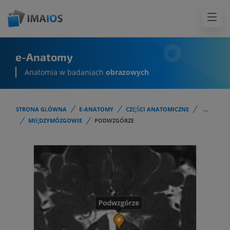
e-Anatomy
Anatomia w badaniach
obrazowych
STRONA GŁÓWNA
E-ANATOMY
CZĘŚCI ANATOMICZNE
...
MIĘDZYMÓZGOWIE
PODWZGÓRZE