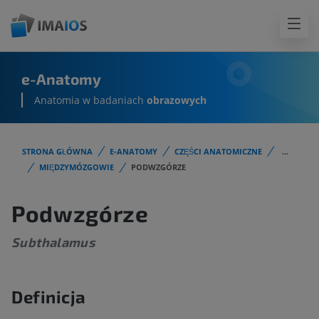
e-Anatomy
Anatomia w badaniach
obrazowych
STRONA GŁÓWNA
E-ANATOMY
CZĘŚCI ANATOMICZNE
...
MIĘDZYMÓZGOWIE
PODWZGÓRZE
Podwzgórze
Subthalamus
Definicja