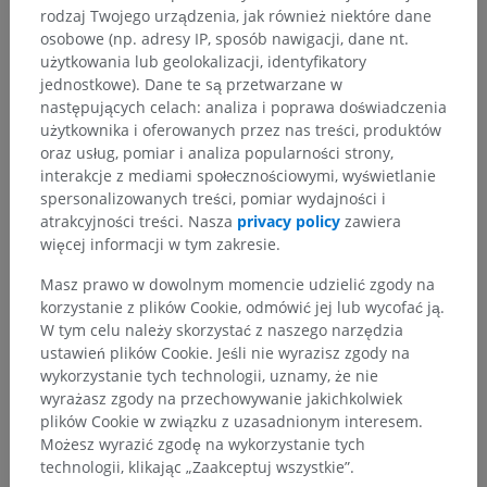
rodzaj Twojego urządzenia, jak również niektóre dane
osobowe (np. adresy IP, sposób nawigacji, dane nt.
użytkowania lub geolokalizacji, identyfikatory
Neuroanatomia człowieka
jednostkowe). Dane te są przetwarzane w
następujących celach: analiza i poprawa doświadczenia
użytkownika i oferowanych przez nas treści, produktów
oraz usług, pomiar i analiza popularności strony,
Porównawcza anatomia zwierząt
interakcje z mediami społecznościowymi, wyświetlanie
spersonalizowanych treści, pomiar wydajności i
atrakcyjności treści. Nasza
privacy policy
zawiera
Tłumaczenia
więcej informacji w tym zakresie.
Masz prawo w dowolnym momencie udzielić zgody na
korzystanie z plików Cookie, odmówić jej lub wycofać ją.
W tym celu należy skorzystać z naszego narzędzia
Zauważyłeś błąd?
ustawień plików Cookie. Jeśli nie wyrazisz zgody na
wykorzystanie tych technologii, uznamy, że nie
Zachęcamy do przesyłania sugestii poprawek,
wyrażasz zgody na przechowywanie jakichkolwiek
tłumaczeń lub innych treści, które przełożą się na
plików Cookie w związku z uzasadnionym interesem.
lepszą jakość materiałów.
Możesz wyrazić zgodę na wykorzystanie tych
technologii, klikając „Zaakceptuj wszystkie”.
Zgłoś problem