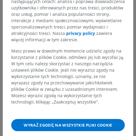
następujących celach: analiza i poprawa doświadczenia
Anatomia człowieka 2
użytkownika i oferowanych przez nas treści, produktów
oraz usług, pomiar i analiza popularności strony,
Anatomia człowieka 1
interakcje z mediami społecznościowymi, wyświetlanie
spersonalizowanych treści, pomiar wydajności i
Anatomia układu kostnego
>
Układ nerwowy
>
atrakcyjności treści. Nasza
privacy policy
zawiera
Centralny system nerwowy
>
Mózg
>
więcej informacji w tym zakresie.
Tyłomózgowie
>
Rdzeniomózgowie, rdzeń przedłużony
>
Isota szara
>
Masz prawo w dowolnym momencie udzielić zgody na
Pole najdalsze
korzystanie z plików Cookie, odmówić jej lub wycofać ją.
W tym celu należy skorzystać z naszego narzędzia
ustawień plików Cookie. Jeśli nie wyrazisz zgody na
Powiązane struktury:
Nie istnieją struktury powiązane
wykorzystanie tych technologii, uznamy, że nie
z tą częścią ciała
wyrażasz zgody na przechowywanie jakichkolwiek
plików Cookie w związku z uzasadnionym interesem.
Możesz wyrazić zgodę na wykorzystanie tych
Neuroanatomia człowieka
technologii, klikając „Zaakceptuj wszystkie”.
Porównawcza anatomia zwierząt
WYRAŹ ZGODĘ NA WSZYSTKIE PLIKI COOKIE