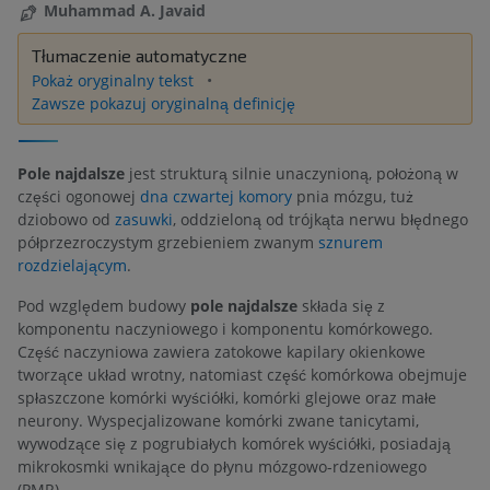
Muhammad A. Javaid
Tłumaczenie automatyczne
Pokaż oryginalny tekst
Zawsze pokazuj oryginalną definicję
Pole najdalsze
jest strukturą silnie unaczynioną, położoną w
części ogonowej
dna czwartej komory
pnia mózgu, tuż
dziobowo od
zasuwki
, oddzieloną od trójkąta nerwu błędnego
półprzezroczystym grzebieniem zwanym
sznurem
rozdzielającym
.
Pod względem budowy
pole najdalsze
składa się z
komponentu naczyniowego i komponentu komórkowego.
Część naczyniowa zawiera zatokowe kapilary okienkowe
tworzące układ wrotny, natomiast część komórkowa obejmuje
spłaszczone komórki wyściółki, komórki glejowe oraz małe
neurony. Wyspecjalizowane komórki zwane tanicytami,
wywodzące się z pogrubiałych komórek wyściółki, posiadają
mikrokosmki wnikające do płynu mózgowo-rdzeniowego
(PMR).