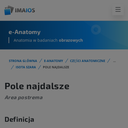
e-Anatomy
Anatomia w badaniach
obrazowych
STRONA GŁÓWNA
E-ANATOMY
CZĘŚCI ANATOMICZNE
...
ISOTA SZARA
POLE NAJDALSZE
Pole najdalsze
Area postrema
Definicja