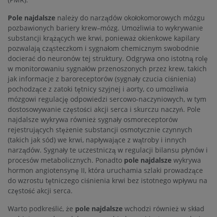
Pole najdalsze
należy do narządów okołokomorowych mózgu
pozbawionych bariery krew–mózg. Umożliwia to wykrywanie
substancji krążących we krwi, ponieważ okienkowe kapilary
pozwalają cząsteczkom i sygnałom chemicznym swobodnie
docierać do neuronów tej struktury. Odgrywa ono istotną rolę
w monitorowaniu sygnałów przenoszonych przez krew, takich
jak informacje z baroreceptorów (sygnały czucia ciśnienia)
pochodzące z zatoki tętnicy szyjnej i aorty, co umożliwia
mózgowi regulację odpowiedzi sercowo-naczyniowych, w tym
dostosowywanie częstości akcji serca i skurczu naczyń. Pole
najdalsze wykrywa również sygnały osmoreceptorów
rejestrujących stężenie substancji osmotycznie czynnych
(takich jak sód) we krwi, napływające z wątroby i innych
narządów. Sygnały te uczestniczą w regulacji bilansu płynów i
procesów metabolicznych. Ponadto
pole najdalsze
wykrywa
hormon angiotensynę II, która uruchamia szlaki prowadzące
do wzrostu tętniczego ciśnienia krwi bez istotnego wpływu na
częstość akcji serca.
Warto podkreślić, że
pole najdalsze
wchodzi również w skład