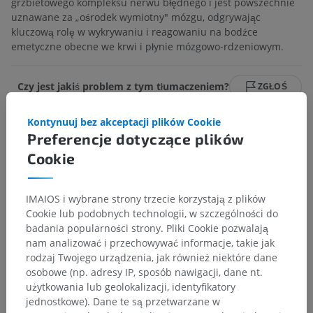
grzbietowego kompleksu nerwu błędnego i jest powszechnie
uznawane za „ośrodek wymiotny" mózgu, odgrywając
kluczową rolę w wykrywaniu i reagowaniu na bodźce
emetyczne obecne we krwi i płynie mózgowo-rdzeniowym.
Czy jest jakiś problem z tym tłumaczeniem?
ZGŁOŚ
Kontynuuj bez akceptacji plików Cookie
Preferencje dotyczące plików
Odnośniki
Cookie
Mirza M, Das JM. Neuroanatomy, Area Postrema. [Updated 2023 Aug
8]. In: StatPearls [Internet]. Treasure Island (FL): StatPearls Publishing;
2024 Jan-. Available from:
IMAIOS i wybrane strony trzecie korzystają z plików
https://www.ncbi.nlm.nih.gov/sites/books/NBK544249/
Cookie lub podobnych technologii, w szczególności do
badania popularności strony. Pliki Cookie pozwalają
nam analizować i przechowywać informacje, takie jak
rodzaj Twojego urządzenia, jak również niektóre dane
Hierarchia anatomiczna
osobowe (np. adresy IP, sposób nawigacji, dane nt.
użytkowania lub geolokalizacji, identyfikatory
jednostkowe). Dane te są przetwarzane w