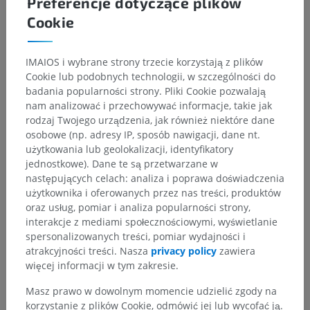
Preferencje dotyczące plików
https://www.ncbi.nlm.nih.gov/books/NBK545206/
Cookie
YousufDar, M. 2015. Neuroanatomical structures of spinal cord–A
review. International Journal of Livestock Research. 5(7), pp. 11-23.
https://doi.org/10.1113/expphysiol.1982.sp002630
IMAIOS i wybrane strony trzecie korzystają z plików
Cookie lub podobnych technologii, w szczególności do
badania popularności strony. Pliki Cookie pozwalają
Galeria
nam analizować i przechowywać informacje, takie jak
rodzaj Twojego urządzenia, jak również niektóre dane
osobowe (np. adresy IP, sposób nawigacji, dane nt.
użytkowania lub geolokalizacji, identyfikatory
jednostkowe). Dane te są przetwarzane w
następujących celach: analiza i poprawa doświadczenia
użytkownika i oferowanych przez nas treści, produktów
oraz usług, pomiar i analiza popularności strony,
interakcje z mediami społecznościowymi, wyświetlanie
spersonalizowanych treści, pomiar wydajności i
atrakcyjności treści. Nasza
privacy policy
zawiera
więcej informacji w tym zakresie.
Masz prawo w dowolnym momencie udzielić zgody na
korzystanie z plików Cookie, odmówić jej lub wycofać ją.
Hierarchia anatomiczna