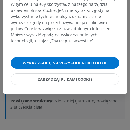
W tym celu należy skorzystać z naszego narzędzia
ustawień plików Cookie. Jeśli nie wyrazisz zgody na
wykorzystanie tych technologii, uznamy, że nie
Anatomia człowieka 2
wyrażasz zgody na przechowywanie jakichkolwiek
plików Cookie w związku z uzasadnionym interesem.
Możesz wyrazić zgodę na wykorzystanie tych
Anatomia człowieka 1
technologii, klikając „Zaakceptuj wszystkie”.
Neuroanatomia człowieka
WYRAŹ ZGODĘ NA WSZYSTKIE PLIKI COOKIE
Centralny system nerwowy
>
Rdzeń kręgowy
>
Morfologia wewnętrzna
>
Struktury środkowe rdzenia kręgowego
>
ZARZĄDZAJ PLIKAMI COOKIE
Area spinalis X
>
Spoidło szare tylne; spoidło szare grzbietowe
Powiązane struktury:
Nie istnieją struktury powiązane
z tą częścią ciała