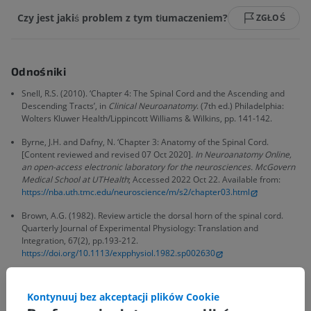
Czy jest jakiś problem z tym tłumaczeniem?
ZGŁOŚ
Odnośniki
Snell, R.S. (2010). ‘Chapter 4: The Spinal Cord and the Ascending and
Descending Tracts’, in
Clinical Neuroanatomy
. (7th ed.) Philadelphia:
Wolters Kluwer Health/Lippincott Williams & Wilkins, pp. 141-142.
Byrne, J.H. and Dafny, N. ‘Chapter 3: Anatomy of the Spinal Cord.
[Content reviewed and revised 07 Oct 2020].
In Neuroanatomy Online,
an open-access electronic laboratory for the neurosciences. McGovern
Medical School at UTHealth
; Accessed 2022 Oct 22. Available from:
https://nba.uth.tmc.edu/neuroscience/m/s2/chapter03.html
Brown, A.G. (1982). Review article the dorsal horn of the spinal cord.
Quarterly Journal of Experimental Physiology: Translation and
Integration, 67(2), pp.193-212.
https://doi.org/10.1113/expphysiol.1982.sp002630
Ganapathy, M.K., Reddy, V. and Tadi, P. Neuroanatomy, Spinal Cord
Morphology. [Updated 2021 Oct 30].
In: StatPearls [Internet].
Treasure
Kontynuuj bez akceptacji plików Cookie
Island (FL): StatPearls Publishing; 2022 Jan-. Available from: