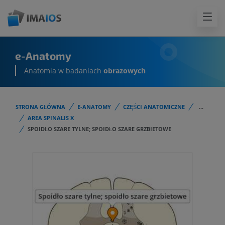
e-Anatomy
Anatomia w badaniach
obrazowych
STRONA GŁÓWNA
E-ANATOMY
CZĘŚCI ANATOMICZNE
...
AREA SPINALIS X
SPOIDŁO SZARE TYLNE; SPOIDŁO SZARE GRZBIETOWE