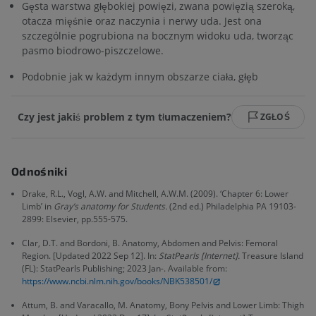
Gęsta warstwa głębokiej powięzi, zwana powięzią szeroką,
otacza mięśnie oraz naczynia i nerwy uda. Jest ona
szczególnie pogrubiona na bocznym widoku uda, tworząc
pasmo biodrowo-piszczelowe.
Podobnie jak w każdym innym obszarze ciała, głęb
Czy jest jakiś problem z tym tłumaczeniem?
ZGŁOŚ
Odnośniki
Drake, R.L., Vogl, A.W. and Mitchell, A.W.M. (2009). ‘Chapter 6: Lower
Limb’ in
Gray’s anatomy for Students.
(2nd ed.) Philadelphia PA 19103-
2899: Elsevier, pp.555-575.
Clar, D.T. and Bordoni, B. Anatomy, Abdomen and Pelvis: Femoral
Region. [Updated 2022 Sep 12]. In:
StatPearls [Internet].
Treasure Island
(FL): StatPearls Publishing; 2023 Jan-. Available from:
https://www.ncbi.nlm.nih.gov/books/NBK538501/
Attum, B. and Varacallo, M. Anatomy, Bony Pelvis and Lower Limb: Thigh