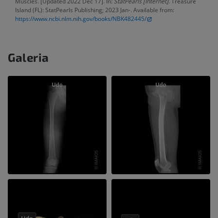
Muscles. [Updated 2022 Dec 17]. In:
StatPearls [Internet].
Treasure
Island (FL): StatPearls Publishing; 2023 Jan-. Available from:
https://www.ncbi.nlm.nih.gov/books/NBK482445/
Galeria