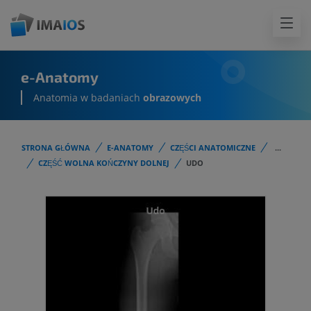
e-Anatomy
Anatomia w badaniach
obrazowych
STRONA GŁÓWNA
E-ANATOMY
CZĘŚCI ANATOMICZNE
...
CZĘŚĆ WOLNA KOŃCZYNY DOLNEJ
UDO