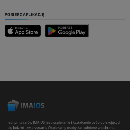
POBIERZ APLIKACJĘ
Jednym z celów IMAIOS jest wspieranie i kształcenie osób opiekujących
się ludźmi i zwierzętami. Wspieramy osoby zatrudnione w ochronie