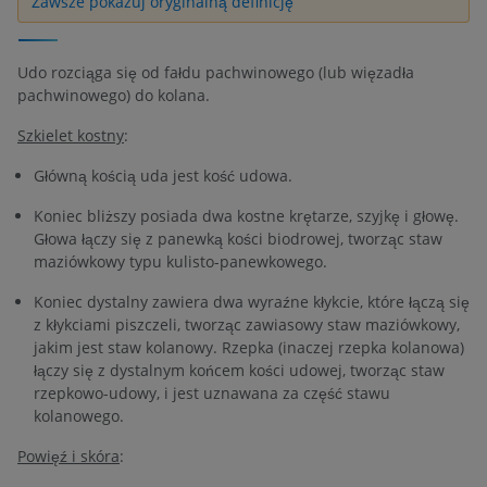
Zawsze pokazuj oryginalną definicję
Udo rozciąga się od fałdu pachwinowego (lub więzadła
pachwinowego) do kolana.
Szkielet kostny
:
Główną kością uda jest kość udowa.
Koniec bliższy posiada dwa kostne krętarze, szyjkę i głowę.
Głowa łączy się z panewką kości biodrowej, tworząc staw
maziówkowy typu kulisto-panewkowego.
Koniec dystalny zawiera dwa wyraźne kłykcie, które łączą się
z kłykciami piszczeli, tworząc zawiasowy staw maziówkowy,
jakim jest staw kolanowy. Rzepka (inaczej rzepka kolanowa)
łączy się z dystalnym końcem kości udowej, tworząc staw
rzepkowo-udowy, i jest uznawana za część stawu
kolanowego.
Powięź i skóra
: