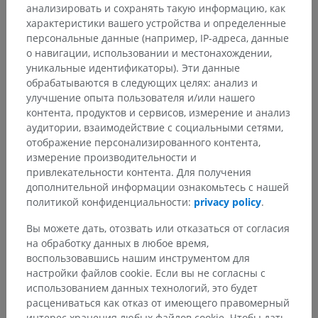
анализировать и сохранять такую информацию, как
характеристики вашего устройства и определенные
персональные данные (например, IP-адреса, данные
о навигации, использовании и местонахождении,
уникальные идентификаторы). Эти данные
обрабатываются в следующих целях: анализ и
улучшение опыта пользователя и/или нашего
Анатомическая иерархия
контента, продуктов и сервисов, измерение и анализ
аудитории, взаимодействие с социальными сетями,
отображение персонализированного контента,
измерение производительности и
Анатомия человека 2
привлекательности контента. Для получения
дополнительной информации ознакомьтесь с нашей
Анатомия человека 1
политикой конфиденциальности:
privacy policy
.
Системная анатомия
>
Нервная система
>
Вы можете дать, отозвать или отказаться от согласия
Центральная нервная система
>
Головной мозг
>
на обработку данных в любое время,
Средний мозг
>
Ножка мозга
>
воспользовавшись нашим инструментом для
Покрышка среднего мозга
>
Белое вещество
>
настройки файлов cookie. Если вы не согласны с
Перекрест верхних мозжечковых ножек
использованием данных технологий, это будет
расцениваться как отказ от имеющего правомерный
Основные структуры:
Нет анатомических терминов,
интерес хранения любых файлов cookie. Чтобы дать