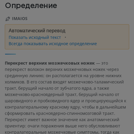
Определение
IMAIOS
Автоматический перевод
Показать исходный текст
Всегда показывать исходное определение
Перекрест верхних мозжечковых ножек
— это
перекрест волокон верхних мозжечковых ножек через
срединную линию; он располагается на уровне нижних
холмиков. В его состав входят мозжечково-таламический
тракт, берущий начало от зубчатого ядра, а также
мозжечково-красноядерный тракт, берущий начало от
шаровидного и пробковидного ядер и проецирующийся к
контралатеральному красному ядру, чтобы в дальнейшем
сформировать красноядерно-спинномозговой тракт.
Перекрест имеет важное значение как анатомический
ориентир: очаги поражения выше него обусловливают
контралатеральные мозжечковые симптомы, тогда как