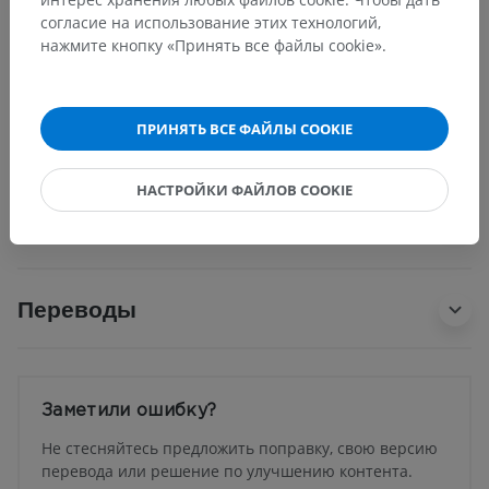
относящихся к этой части тела
согласие на использование этих технологий,
нажмите кнопку «Принять все файлы cookie».
Нейроанатомия человека
ПРИНЯТЬ ВСЕ ФАЙЛЫ COOKIE
НАСТРОЙКИ ФАЙЛОВ COOKIE
Сравнительная анатомия
животных
Переводы
Заметили ошибку?
Не стесняйтесь предложить поправку, свою версию
перевода или решение по улучшению контента.