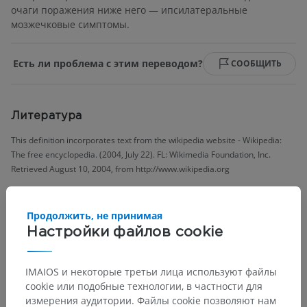
очаги поражения ниже него — ипсилатеральные
мозжечковые симптомы.
Есть ли проблема с этим переводом?
СООБЩИТЬ
Литература
This definition incorporates text from the wikipedia website - Wikipedia:
The free encyclopedia. (2004, July 22). FL: Wikimedia Foundation, Inc.
Retrieved August 10, 2004, from http://www.wikipedia.org
Галерея
Продолжить, не принимая
Настройки файлов cookie
IMAIOS и некоторые третьи лица используют файлы
cookie или подобные технологии, в частности для
измерения аудитории. Файлы cookie позволяют нам