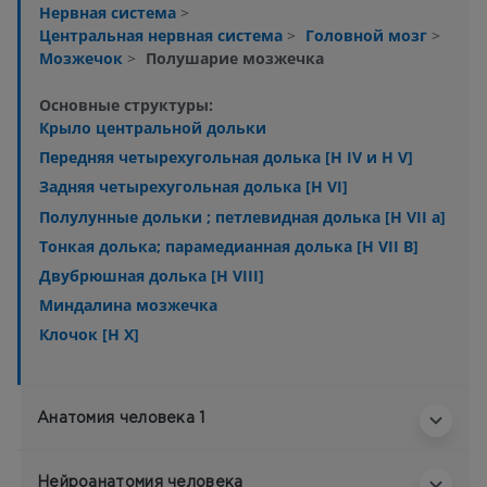
Нервная система
>
Центральная нервная система
>
Головной мозг
>
Мозжечок
>
Полушарие мозжечка
Основные структуры:
Крыло центральной дольки
Передняя четырехугольная долька [H IV и H V]
Задняя четырехугольная долька [Н VI]
Полулунные дольки ; петлевидная долька [Н VII а]
Тонкая долька; парамедианная долька [Н VII В]
Двубрюшная долька [Н VIII]
Миндалина мозжечка
Клочок [Н X]
Анатомия человека 1
Нейроанатомия человека