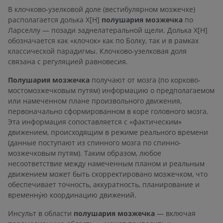
В клочково-узелковой доле (вестибулярном мозжечке)
располагается долька X[H]
полушария мозжечка
по
Ларселлу — позади заднелатеральной щели. Долька X[H]
обозначается как «клочок» как по Болку, так и в рамках
классической парадигмы. Клочково-узелковая доля
связана с регуляцией равновесия.
Полушария
мозжечка
получают от мозга (по корково-
мостомозжечковым путям) информацию о предполагаемом
или намеченном плане произвольного движения,
первоначально сформированном в коре головного мозга.
Эта информация сопоставляется с «фактическим»
движением, происходящим в режиме реального времени
(данные поступают из спинного мозга по спинно-
мозжечковым путям). Таким образом, любое
несоответствие между намеченным планом и реальным
движением может быть скорректировано мозжечком, что
обеспечивает точность, аккуратность, планирование и
временну́ю координацию движений.
Инсульт в области
полушария мозжечка
— включая