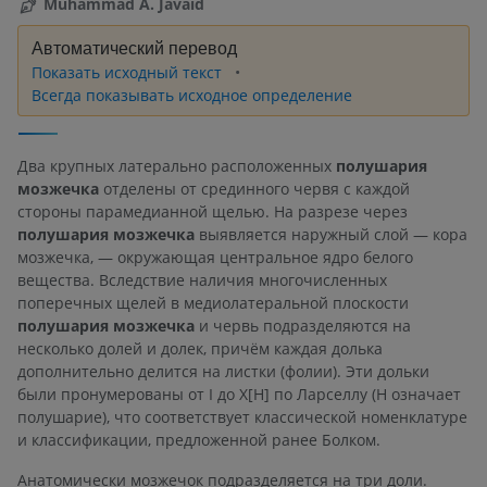
Muhammad A. Javaid
Автоматический перевод
Показать исходный текст
Всегда показывать исходное определение
Два крупных латерально расположенных
полушария
мозжечка
отделены от срединного червя с каждой
стороны парамедианной щелью. На разрезе через
полушария
мозжечка
выявляется наружный слой — кора
мозжечка, — окружающая центральное ядро белого
вещества. Вследствие наличия многочисленных
поперечных щелей в медиолатеральной плоскости
полушария
мозжечка
и червь подразделяются на
несколько долей и долек, причём каждая долька
дополнительно делится на листки (фолии). Эти дольки
были пронумерованы от I до X[H] по Ларселлу (H означает
полушарие), что соответствует классической номенклатуре
и классификации, предложенной ранее Болком.
Анатомически мозжечок подразделяется на три доли.