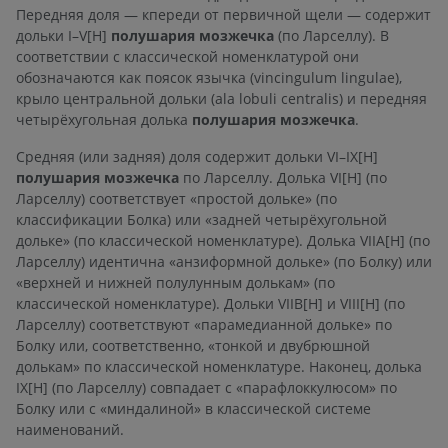
Передняя доля — кпереди от первичной щели — содержит
дольки I–V[H]
полушария мозжечка
(по Ларселлу). В
соответствии с классической номенклатурой они
обозначаются как поясок язычка (vincingulum lingulae),
крыло центральной дольки (ala lobuli centralis) и передняя
четырёхугольная долька
полушария мозжечка
.
Средняя (или задняя) доля содержит дольки VI–IX[H]
полушария мозжечка
по Ларселлу. Долька VI[H] (по
Ларселлу) соответствует «простой дольке» (по
классификации Болка) или «задней четырёхугольной
дольке» (по классической номенклатуре). Долька VIIA[H] (по
Ларселлу) идентична «анзиформной дольке» (по Болку) или
«верхней и нижней полулунным долькам» (по
классической номенклатуре). Дольки VIIB[H] и VIII[H] (по
Ларселлу) соответствуют «парамедианной дольке» по
Болку или, соответственно, «тонкой и двубрюшной
долькам» по классической номенклатуре. Наконец, долька
IX[H] (по Ларселлу) совпадает с «парафлоккулюсом» по
Болку или с «миндалиной» в классической системе
наименований.