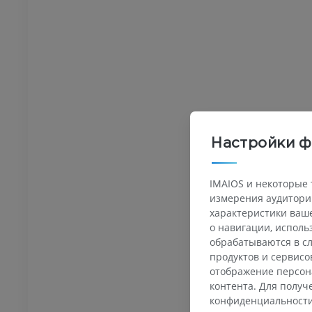
АТНО
БЕСПЛАТНО
я конечность
Нижняя конечность
трации
Иллюстрации
ИУМ
ПРЕМИУМ
Ankle and foot CT
KT
Настройки ф
ПРЕМИУМ
IMAIOS и некоторые 
измерения аудитории
характеристики ваше
о навигации, испол
обрабатываются в сл
продуктов и сервисо
отображение персон
контента. Для полу
конфиденциальност