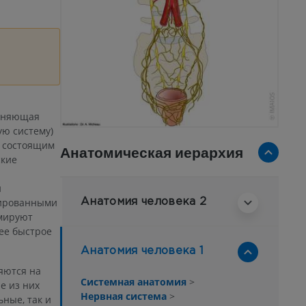
диняющая
ую систему)
, состоящим
Анатомическая иерархия
ские
и
зированными
Анатомия человека 2
мируют
ее быстрое
Анатомия человека 1
яются на
Системная анатомия
>
е из них
Нервная система
>
ные, так и