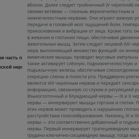
вблизи. Далее следует тройничный (V черепной) н
своими ветвями — глазным, верхнечелюстным и
нижнечелюстным нервами. Они играют важную ро
ВЕРХНЯЯ КОНЕЧНОСТЬ
НИЖНЯЯ КОНЕЧНОСТ
передаче в головной мозг ощущений боли, темпер
прикосновения и вибрации от лица. Кроме того, о
МРТ верхней
Нижняя кон
в жевании и глотании пищи, обеспечивая движен
Иллюстрации
конечности
жевательных мышц. Затем следует лицевой (VII че
MPT
ПРЕМИУМ
нерв, выполняющий множество функций: он инне
ПРЕМИУМ
мимические мышцы, проводит вкусовые импульсы о
ая часть периферической нервной системы
Рентгеногр
также активирует слёзную, поднижнечелюстную и
еской нервной системы
МРТ плечевого сустава
нижней кон
подъязычную железы, обеспечивая слезоотделени
MPT
Рентгеногра
секрецию слюны в полости рта. Преддверно-улитк
ПРЕМИУМ
БЕСПЛАТНО
является VIII черепным нервом и передаёт сенсор
информацию, связанную со слухом и регуляцией р
Языкоглоточный и блуждающий нервы — IX и X ч
МРТ запястья
МРТ нижней
нервы — иннервируют мышцы гортани и глотки. 
MPT
MPT
этих нервов может приводить к нарушению глотан
ПРЕМИУМ
ПРЕМИУМ
расстройствам голосообразования. Наконец, XI и X
нервы — это соответственно добавочный и подъя
МРТ локтевого сустава
Hip MRI
нервы. Первый иннервирует трапециевидную мы
MPT
MPT
грудино-ключично-сосцевидную мышцу, тогда как 