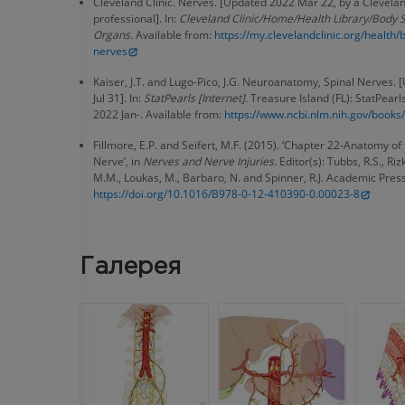
Cleveland Clinic. Nerves. [Updated 2022 Mar 22, by a Clevelan
professional]. In:
Cleveland Clinic/Home/Health Library/Body 
Organs.
Available from:
https://my.clevelandclinic.org/health
nerves
Kaiser, J.T. and Lugo-Pico, J.G. Neuroanatomy, Spinal Nerves.
Jul 31]. In:
StatPearls [Internet].
Treasure Island (FL): StatPearls
2022 Jan-. Available from:
https://www.ncbi.nlm.nih.gov/book
Fillmore, E.P. and Seifert, M.F. (2015). ‘Chapter 22-Anatomy of
Nerve’, in
Nerves and Nerve Injuries.
Editor(s): Tubbs, R.S., Rizk
M.M., Loukas, M., Barbaro, N. and Spinner, R.J. Academic Press
https://doi.org/10.1016/B978-0-12-410390-0.00023-8
Галерея