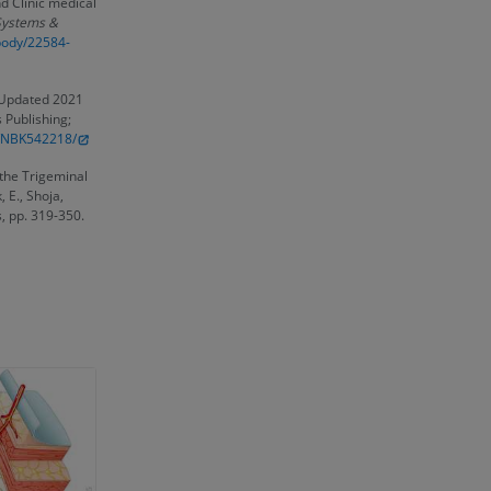
d Clinic medical
Systems &
/body/22584-
 [Updated 2021
 Publishing;
s/NBK542218/
 the Trigeminal
, E., Shoja,
, pp. 319-350.