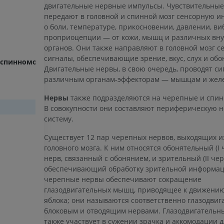
двигательные нервные импульсы. Чувствительны
передают в головной и спинной мозг сенсорную 
о боли, температуре, прикосновении, давлении, в
проприоцепции — от кожи, мышц и различных вн
органов. Они также направляют в головной мозг 
сигналы, обеспечивающие зрение, вкус, слух и обо
-спинномозговой узел
Двигательные нервы, в свою очередь, проводят си
различным органам-эффекторам — мышцам и жел
Нервы
также подразделяются на черепные и спин
В совокупности они составляют периферическую 
систему.
Существует 12 пар черепных нервов, выходящих и
головного мозга. К ним относятся обонятельный (I
нерв, связанный с обонянием, и зрительный (II чер
обеспечивающий обработку зрительной информации. 
черепные нервы обеспечивают сокращение
глазодвигательных мышц, приводящее к движению
яблока; они называются соответственно глазодвиг
блоковым и отводящим нервами. Глазодвигательн
также участвует в сужении зрачка и аккомодации 