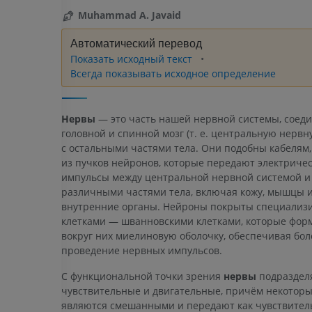
Muhammad A. Javaid
Автоматический перевод
Показать исходный текст
Всегда показывать исходное определение
Нервы
— это часть нашей нервной системы, сое
головной и спинной мозг (т. е. центральную нервн
с остальными частями тела. Они подобны кабелям
из пучков нейронов, которые передают электриче
импульсы между центральной нервной системой и
различными частями тела, включая кожу, мышцы 
внутренние органы. Нейроны покрыты специали
клетками — шванновскими клетками, которые фор
вокруг них миелиновую оболочку, обеспечивая бол
проведение нервных импульсов.
С функциональной точки зрения
нервы
подраздел
чувствительные и двигательные, причём некоторы
являются смешанными и передают как чувствитель