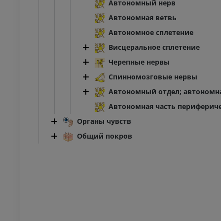
Автономный нерв
Автономная ветвь
ПРЕДПЛЮСНА - СТОПА
Автономное сплетение
Висцеральное сплетение
оленного сустава
Ankle MRI
Черепные нервы
MPT
ИУМ
ПРЕМИУМ
Спинномозговые нервы
Автономный отдел; автономн
трография
МРТ переднего отдела
Автономная часть периферич
ного сустава
стопы
трограмма
MPT
Органы чувств
ИУМ
ПРЕМИУМ
Общий покров
ижней конечности
МРТ нижней конечности
MPT
ИУМ
ПРЕМИУМ
енография
Рентгенография
й конечности
нижней конечности
енограммы
Рентгенограммы