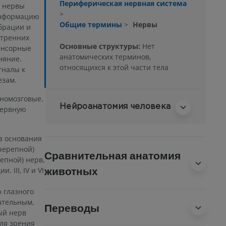
Периферическая нервная система
е нервы
>
информацию
Общие термины
>
Нервы
ибрации и
утренних
Основные структуры:
Нет
сенсорные
анатомических терминов,
няние.
относящихся к этой части тела
гналы к
езам.
номозговые.
Нейроанатомия человека
нервную
з основания
 черепной)
Сравнительная анатомия
епной) нерв,
животных
III, IV и VI
 глазного
ательным,
Переводы
ый нерв
для зрения