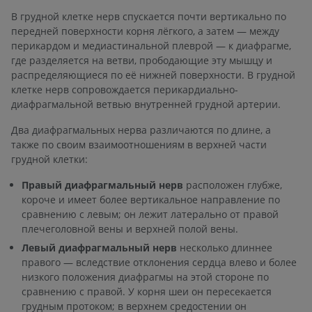
В грудной клетке нерв спускается почти вертикально по
передней поверхности корня лёгкого, а затем — между
перикардом и медиастинальной плеврой — к диафрагме,
где разделяется на ветви, прободающие эту мышцу и
распределяющиеся по её нижней поверхности. В грудной
клетке нерв сопровождается перикардиально-
диафрагмальной ветвью внутренней грудной артерии.
Два диафрагмальных нерва различаются по длине, а
также по своим взаимоотношениям в верхней части
грудной клетки:
Правый диафрагмальный нерв
расположен глубже,
короче и имеет более вертикальное направление по
сравнению с левым; он лежит латерально от правой
плечеголовной вены и верхней полой вены.
Левый диафрагмальный нерв
несколько длиннее
правого — вследствие отклонения сердца влево и более
низкого положения диафрагмы на этой стороне по
сравнению с правой. У корня шеи он пересекается
грудным протоком; в верхнем средостении он