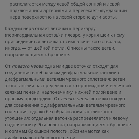
располагается между левой общей сонной и левой
подключичной артериями и пересекает блуждающий
нерв поверхностно на левой стороне дуги аорты.
Каждый нерв отдаёт веточки к перикарду
(перикардиальная ветвь) и плевре; у корня шеи к нему
присоединяется веточка от симпатического ствола и,
иногда, — от шейной петли. Описаны также ветви,
направляющиеся к брюшине.
От
правого нерва
одна или две веточки отходят для
соединения в небольшом диафрагмальном ганглии с
диафрагмальными ветвями чревного сплетения; ветви
этого ганглия распределяются к серповидной и венечной
связкам печени, надпочечнику, нижней полой вене и
правому предсердию. От
левого нерва
веточки отходят
для соединения с диафрагмальными ветвями чревного
сплетения, однако без образования ганглиозного
утолщения; отдельная веточка распределяется к левому
надпочечнику. Эти волокна, направляющиеся к брюшине
и органам брюшной полости, обозначаются как
диафрагмально-брюшные ветви.