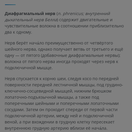
Диафрагмальный нерв
(
n. phrenicus; внутренний
дыхательный нерв Белла
) содержит двигательные и
чувствительные волокна в соотношении приблизительно
два к одному.
Нерв берёт нача́ло преимущественно от четвёртого
шейного нерва, однако получает ветвь от третьего и ещё
одну — от пятого (добавочные диафрагмальные нервы);
волокна от пятого нерва иногда проходят через нерв к
подключичной мышце.
Нерв спускается к корню шеи, следуя косо по передней
поверхности передней лестничной мышцы, под грудино-
ключично-сосцевидной мышцей, нижним брюшком
лопаточно-подъязычной мышцы, а также под
поперечными шейными и поперечными лопаточными
сосудами. Затем он проходит спереди от первой части
подключичной артерии, между ней и подключичной
веной, а при вхождении в грудную клетку пересекает
внутреннюю грудную артерию вблизи её нача́ла.