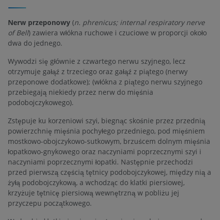
Nerw przeponowy
(
n. phrenicus; internal respiratory nerve
of Bell
) zawiera włókna ruchowe i czuciowe w proporcji około
dwa do jednego.
Wywodzi się głównie z czwartego nerwu szyjnego, lecz
otrzymuje gałąź z trzeciego oraz gałąź z piątego (nerwy
przeponowe dodatkowe); (włókna z piątego nerwu szyjnego
przebiegają niekiedy przez nerw do mięśnia
podobojczykowego).
Zstępuje ku korzeniowi szyi, biegnąc skośnie przez przednią
powierzchnię mięśnia pochyłego przedniego, pod mięśniem
mostkowo-obojczykowo-sutkowym, brzuścem dolnym mięśnia
łopatkowo-gnykowego oraz naczyniami poprzecznymi szyi i
naczyniami poprzecznymi łopatki. Następnie przechodzi
przed pierwszą częścią tętnicy podobojczykowej, między nią a
żyłą podobojczykową, a wchodząc do klatki piersiowej,
krzyżuje tętnicę piersiową wewnętrzną w pobliżu jej
przyczepu początkowego.