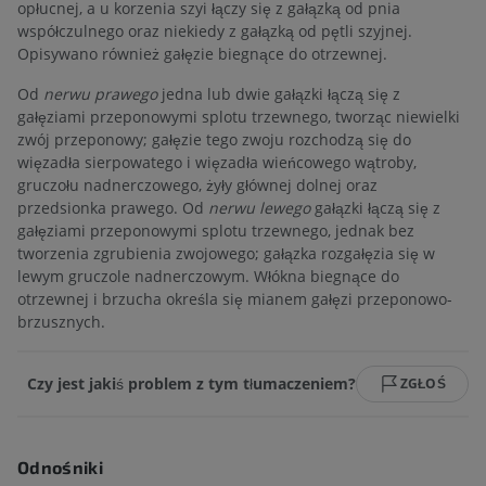
opłucnej, a u korzenia szyi łączy się z gałązką od pnia
współczulnego oraz niekiedy z gałązką od pętli szyjnej.
Opisywano również gałęzie biegnące do otrzewnej.
Od
nerwu prawego
jedna lub dwie gałązki łączą się z
gałęziami przeponowymi splotu trzewnego, tworząc niewielki
zwój przeponowy; gałęzie tego zwoju rozchodzą się do
więzadła sierpowatego i więzadła wieńcowego wątroby,
gruczołu nadnerczowego, żyły głównej dolnej oraz
przedsionka prawego. Od
nerwu lewego
gałązki łączą się z
gałęziami przeponowymi splotu trzewnego, jednak bez
tworzenia zgrubienia zwojowego; gałązka rozgałęzia się w
lewym gruczole nadnerczowym. Włókna biegnące do
otrzewnej i brzucha określa się mianem gałęzi przeponowo-
brzusznych.
Czy jest jakiś problem z tym tłumaczeniem?
ZGŁOŚ
Odnośniki