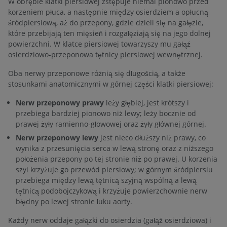
W obrębie klatki piersiowej zstępuje niemal pionowo przed
korzeniem płuca, a następnie między osierdziem a opłucną
śródpiersiową, aż do przepony, gdzie dzieli się na gałęzie,
które przebijają ten mięsień i rozgałęziają się na jego dolnej
powierzchni. W klatce piersiowej towarzyszy mu gałąź
osierdziowo-przeponowa tętnicy piersiowej wewnętrznej.
Oba nerwy przeponowe różnią się długością, a także
stosunkami anatomicznymi w górnej części klatki piersiowej:
Nerw przeponowy prawy
leży głębiej, jest krótszy i
przebiega bardziej pionowo niż lewy; leży bocznie od
prawej żyły ramienno-głowowej oraz żyły głównej górnej.
Nerw przeponowy lewy
jest nieco dłuższy niż prawy, co
wynika z przesunięcia serca w lewą stronę oraz z niższego
położenia przepony po tej stronie niż po prawej. U korzenia
szyi krzyżuje go przewód piersiowy; w górnym śródpiersiu
przebiega między lewą tętnicą szyjną wspólną a lewą
tętnicą podobojczykową i krzyżuje powierzchownie nerw
błędny po lewej stronie łuku aorty.
Każdy nerw oddaje gałązki do osierdzia (gałąź osierdziowa) i