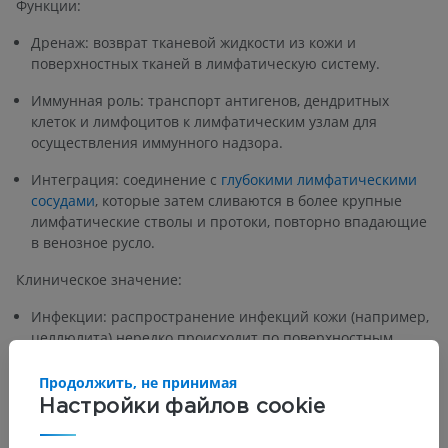
Функции:
Дренаж: возврат тканевой жидкости из кожи и
поверхностных тканей в лимфатическую систему.
Иммунная роль: транспорт антигенов, дендритных
клеток и лимфоцитов к лимфатическим узлам для
осуществления иммунного надзора.
Интеграция: соединение с
глубокими лимфатическими
сосудами
, которые затем сливаются в более крупные
лимфатические стволы и протоки, повторно впадающие
в венозное русло.
Клиническое значение:
Инфекции: распространение инфекций кожи (например,
целлюлита) нередко происходит по поверхностным
лимфатическим путям.
Продолжить, не принимая
Лимфангит: воспаление поверхностных лимфатических
Настройки файлов cookie
сосудов проявляется в виде красных полос на коже.