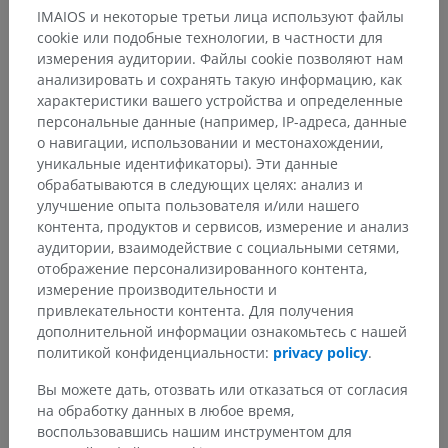
Метастазирование злокачественных опухолей: рак кожи
IMAIOS и некоторые третьи лица используют файлы
(в частности, меланома) и рак молочной железы часто
cookie или подобные технологии, в частности для
распространяются в первую очередь по поверхностным
измерения аудитории. Файлы cookie позволяют нам
лимфатическим сосудам к региональным
анализировать и сохранять такую информацию, как
лимфатическим узлам.
характеристики вашего устройства и определенные
персональные данные (например, IP-адреса, данные
Хирургическое значение: картирование поверхностного
о навигации, использовании и местонахождении,
лимфатического оттока является необходимым условием
уникальные идентификаторы). Эти данные
точного выполнения биопсии сторожевого
обрабатываются в следующих целях: анализ и
лимфатического узла.
улучшение опыта пользователя и/или нашего
контента, продуктов и сервисов, измерение и анализ
Есть ли проблема с этим переводом?
СООБЩИТЬ
аудитории, взаимодействие с социальными сетями,
отображение персонализированного контента,
измерение производительности и
привлекательности контента. Для получения
Литература
дополнительной информации ознакомьтесь с нашей
политикой конфиденциальности:
privacy policy
.
Guyton AC, Hall JE.
Textbook of Medical Physiology
. 14th ed. Philadelphia:
Elsevier; 2021.
Вы можете дать, отозвать или отказаться от согласия
на обработку данных в любое время,
воспользовавшись нашим инструментом для