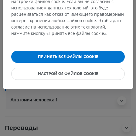
настройки файлов cookie. Если вы не согласны с
Анатомическая иерархия
использованием данных технологий, это будет
расцениваться как отказ от имеющего правомерный
интерес хранения любых файлов cookie. Чтобы дать
согласие на использование этих технологий,
Анатомия человека 2
нажмите кнопку «Принять все файлы cookie».
Человеческое тело
>
Systemata integrantia
>
Сердечно-сосудистая система
>
Сосуды
>
Лимфатический сосуд
>
ПРИНЯТЬ ВСЕ ФАЙЛЫ COOKIE
Поверхностный лимфатический сосуд
Основные структуры:
Нет анатомических терминов,
НАСТРОЙКИ ФАЙЛОВ COOKIE
относящихся к этой части тела
Анатомия человека 1
Переводы