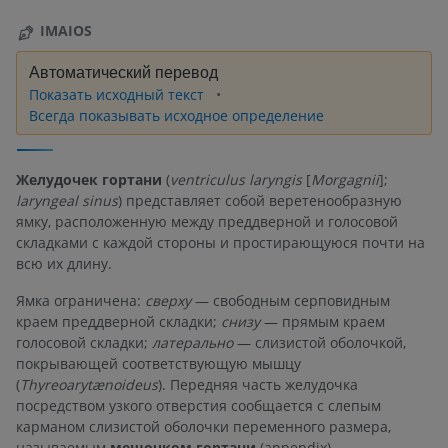
IMAIOS
Автоматический перевод
Показать исходный текст
Всегда показывать исходное определение
Желудочек гортани
(
ventriculus laryngis
[
Morgagnii
];
laryngeal sinus
) представляет собой веретенообразную
ямку, расположенную между преддверной и голосовой
складками с каждой стороны и простирающуюся почти на
всю их длину.
Ямка ограничена:
сверху
— свободным серповидным
краем преддверной складки;
снизу
— прямым краем
голосовой складки;
латерально
— слизистой оболочкой,
покрывающей соответствующую мышцу
(
Thyreoarytænoideus
). Передняя часть желудочка
посредством узкого отверстия сообщается с слепым
карманом слизистой оболочки переменного размера,
называемым
мешочком гортани
(appendix).