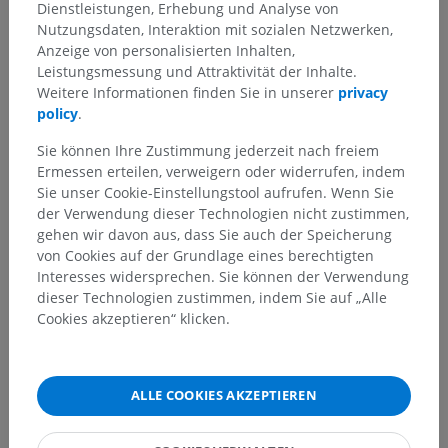
Dienstleistungen, Erhebung und Analyse von
Nutzungsdaten, Interaktion mit sozialen Netzwerken,
Anzeige von personalisierten Inhalten,
Sie haben einen Fehler gefunden?
Leistungsmessung und Attraktivität der Inhalte.
Sie können gerne eine Berichtigung, Übersetzung oder
Weitere Informationen finden Sie in unserer
privacy
inhaltliche Verbesserung vorschlagen.
policy
.
Sie können Ihre Zustimmung jederzeit nach freiem
Ein Problem melden
Ermessen erteilen, verweigern oder widerrufen, indem
Sie unser Cookie-Einstellungstool aufrufen. Wenn Sie
der Verwendung dieser Technologien nicht zustimmen,
HOLE SIE SICH DIE APP
gehen wir davon aus, dass Sie auch der Speicherung
von Cookies auf der Grundlage eines berechtigten
Interesses widersprechen. Sie können der Verwendung
dieser Technologien zustimmen, indem Sie auf „Alle
Cookies akzeptieren“ klicken.
ALLE COOKIES AKZEPTIEREN