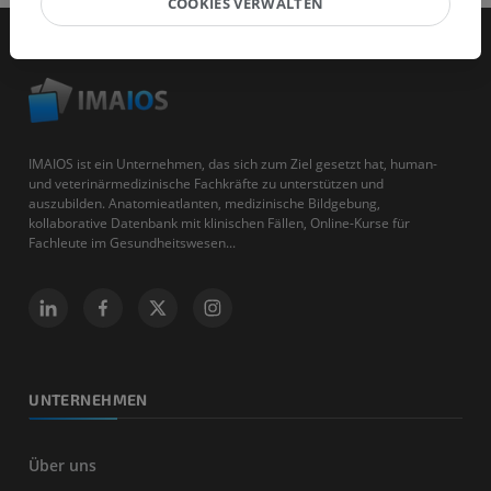
COOKIES VERWALTEN
IMAIOS ist ein Unternehmen, das sich zum Ziel gesetzt hat, human-
und veterinärmedizinische Fachkräfte zu unterstützen und
auszubilden. Anatomieatlanten, medizinische Bildgebung,
kollaborative Datenbank mit klinischen Fällen, Online-Kurse für
Fachleute im Gesundheitswesen...
UNTERNEHMEN
Über uns