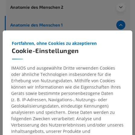
Anatomie des Menschen 2
Anatomie des Menschen 1
Systematische Anatomie
>
Nervensystem
>
Zentraler Abschnitt; Zentralnervensystem
>
Gehirn
>
Fortfahren, ohne Cookies zu akzeptieren
Vorderhirn
>
Zwischenhirn
>
Hypothalamus
>
Cookie-Einstellungen
Hinterer Kern des Hypothalamus
IMAIOS und ausgewählte Dritte verwenden Cookies
Darunterliegende Strukturen:
Für dieses anatomische
oder ähnliche Technologien insbesondere für die
Teil gibt es keine zugehörigen Strukturen
Erhebung von Nutzungsdaten. Mithilfe von Cookies
können wir Informationen wie die Eigenschaften Ihres
Geräts sowie bestimmte personenbezogene Daten
Anatomie des Menschen
(z. B. IP-Adressen, Navigations-, Nutzungs- oder
Geolokalisierungsdaten, eindeutige Kennungen)
analysieren und speichern. Diese Daten werden zu
folgenden Zwecken verarbeitet: Analyse und
Übersetzungen
Verbesserung des Nutzererlebnisses und/oder unseres
Inhaltsangebots, unserer Produkte und