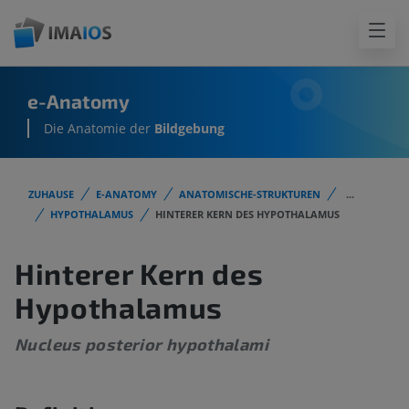
e-Anatomy
Die Anatomie der
Bildgebung
ZUHAUSE
E-ANATOMY
ANATOMISCHE-STRUKTUREN
...
HYPOTHALAMUS
HINTERER KERN DES HYPOTHALAMUS
Hinterer Kern des
Hypothalamus
Nucleus posterior hypothalami