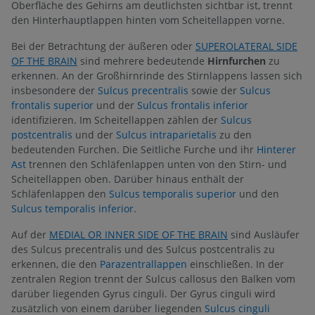
Oberfläche des Gehirns am deutlichsten sichtbar ist, trennt
den Hinterhauptlappen hinten vom Scheitellappen vorne.
Bei der Betrachtung der äußeren oder
SUPEROLATERAL SIDE
OF THE BRAIN
sind mehrere bedeutende
Hirnfurchen
zu
erkennen. An der Großhirnrinde des Stirnlappens lassen sich
insbesondere der
Sulcus precentralis
sowie der
Sulcus
frontalis superior
und der
Sulcus frontalis inferior
identifizieren. Im Scheitellappen zählen der
Sulcus
postcentralis
und der
Sulcus intraparietalis
zu den
bedeutenden Furchen. Die Seitliche Furche und ihr
Hinterer
Ast
trennen den Schläfenlappen unten von den Stirn- und
Scheitellappen oben. Darüber hinaus enthält der
Schläfenlappen den
Sulcus temporalis superior
und den
Sulcus temporalis inferior
.
Auf der
MEDIAL OR INNER SIDE OF THE BRAIN
sind Ausläufer
des Sulcus precentralis und des Sulcus postcentralis zu
erkennen, die den
Parazentrallappen
einschließen. In der
zentralen Region trennt der Sulcus callosus den Balken vom
darüber liegenden Gyrus cinguli. Der Gyrus cinguli wird
zusätzlich von einem darüber liegenden
Sulcus cinguli