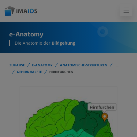
e-Anatomy
Die Anatomie der
Bildgebung
ZUHAUSE
E-ANATOMY
ANATOMISCHE-STRUKTUREN
...
GEHIRNHÄLFTE
HIRNFURCHEN