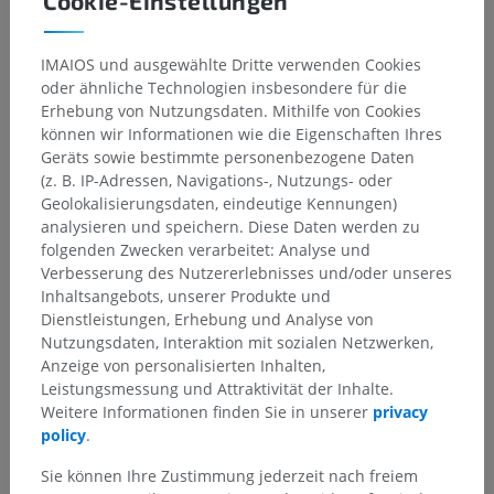
Cookie-Einstellungen
2. Parasympathische (sekretomotorische)
Versorgung
IMAIOS und ausgewählte Dritte verwenden Cookies
Verlauf:
oder ähnliche Technologien insbesondere für die
Erhebung von Nutzungsdaten. Mithilfe von Cookies
Unterer Speichelkern
>
Zungen-Rachen-Nerv
(CN IX) >
können wir Informationen wie die Eigenschaften Ihres
Ramus tympanicus
>
Nervengeflecht der Paukenhöhle
>
Geräts sowie bestimmte personenbezogene Daten
Nervus petrosus minor
>
Ohrganglion
(Synapse) >
Ohr-
(z. B. IP-Adressen, Navigations-, Nutzungs- oder
Schläfen-Nerv
→
Ohrspeicheldrüse
Geolokalisierungsdaten, eindeutige Kennungen)
3. Sympathische Versorgung
analysieren und speichern. Diese Daten werden zu
folgenden Zwecken verarbeitet: Analyse und
Durch vasomotorische postganglionäre sympathische
Verbesserung des Nutzererlebnisses und/oder unseres
Fasern, die die Ohrspeicheldrüse über die Geflechte um
Inhaltsangebots, unserer Produkte und
die Äußere Halsschlagader und ihre Äste erreichen.
Dienstleistungen, Erhebung und Analyse von
Nutzungsdaten, Interaktion mit sozialen Netzwerken,
Klinische Korrelationen
Anzeige von personalisierten Inhalten,
Mumps (virale Parotitis): verursacht schmerzhafte
Leistungsmessung und Attraktivität der Inhalte.
Parotisschwellung, Fieber und durch gesteigerte
Weitere Informationen finden Sie in unserer
privacy
Speichelsekretion beim Essen verstärkte Schmerzen.
policy
.
Frey-Syndrom (auriculotemporales Syndrom): tritt nach
Sie können Ihre Zustimmung jederzeit nach freiem
Parotischirurgie oder Trauma infolge abnormer