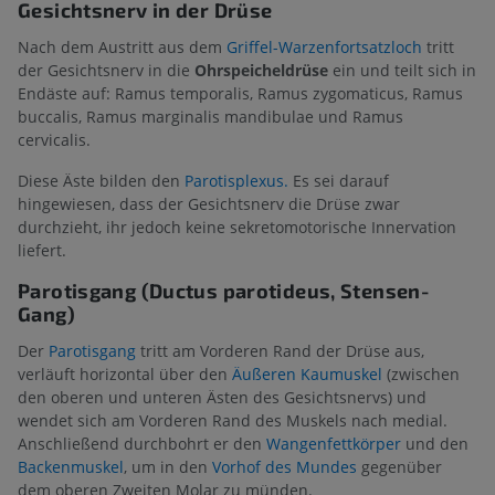
Gesichtsnerv in der Drüse
Nach dem Austritt aus dem
Griffel-Warzenfortsatzloch
tritt
der Gesichtsnerv in die
Ohrspeicheldrüse
ein und teilt sich in
Endäste auf: Ramus temporalis, Ramus zygomaticus, Ramus
buccalis, Ramus marginalis mandibulae und Ramus
cervicalis.
Diese Äste bilden den
Parotisplexus.
Es sei darauf
hingewiesen, dass der Gesichtsnerv die Drüse zwar
durchzieht, ihr jedoch keine sekretomotorische Innervation
liefert.
Parotisgang (Ductus parotideus, Stensen-
Gang)
Der
Parotisgang
tritt am Vorderen Rand der Drüse aus,
verläuft horizontal über den
Äußeren Kaumuskel
(zwischen
den oberen und unteren Ästen des Gesichtsnervs) und
wendet sich am Vorderen Rand des Muskels nach medial.
Anschließend durchbohrt er den
Wangenfettkörper
und den
Backenmuskel
, um in den
Vorhof des Mundes
gegenüber
dem oberen Zweiten Molar zu münden.