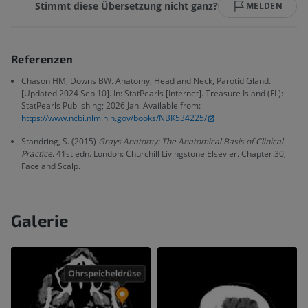
Stimmt diese Übersetzung nicht ganz?
MELDEN
Referenzen
Chason HM, Downs BW. Anatomy, Head and Neck, Parotid Gland.
[Updated 2024 Sep 10]. In: StatPearls [Internet]. Treasure Island (FL):
StatPearls Publishing; 2026 Jan. Available from:
https://www.ncbi.nlm.nih.gov/books/NBK534225/
Standring, S. (2015)
Grays Anatomy: The Anatomical Basis of Clinical
Practice
. 41st edn. London: Churchill Livingstone Elsevier. Chapter 30,
Face and Scalp.
Galerie