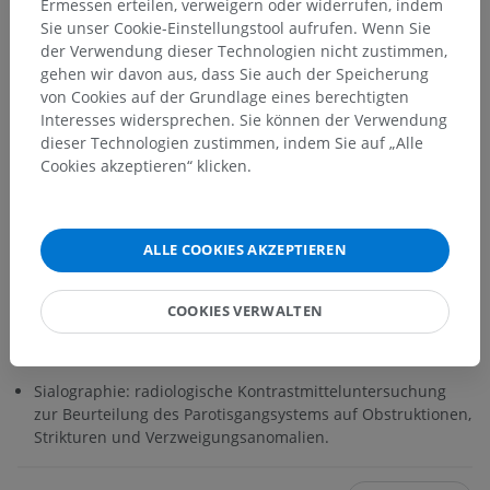
Ermessen erteilen, verweigern oder widerrufen, indem
Regeneration parasympathischer Fasern auf und führt zu
Sie unser Cookie-Einstellungstool aufrufen. Wenn Sie
gustatorischem Schwitzen und Gesichtsrötung während
der Verwendung dieser Technologien nicht zustimmen,
der Mahlzeiten.
gehen wir davon aus, dass Sie auch der Speicherung
von Cookies auf der Grundlage eines berechtigten
Parotistumoren: die meisten Tumoren der Speicheldrüsen
Interesses widersprechen. Sie können der Verwendung
entstehen in der
Ohrspeicheldrüse
; eine Beteiligung des
dieser Technologien zustimmen, indem Sie auf „Alle
Gesichtsnervs kann auf Malignität hinweisen.
Cookies akzeptieren“ klicken.
Sialolithiasis: Bildung von Speichelgangssteinen, die zu
Obstruktion und Drüsenschwellung führen; in der
Ohrspeicheldrüse
seltener als in der
ALLE COOKIES AKZEPTIEREN
Unterkieferspeicheldrüse.
Gesichtsnervverletzung: kann bei Parotidektomie, Trauma
COOKIES VERWALTEN
oder Tumorinvasion auftreten und führt zu ipsilateraler
Schwäche der mimischen Muskeln.
Sialographie: radiologische Kontrastmitteluntersuchung
zur Beurteilung des Parotisgangsystems auf Obstruktionen,
Strikturen und Verzweigungsanomalien.