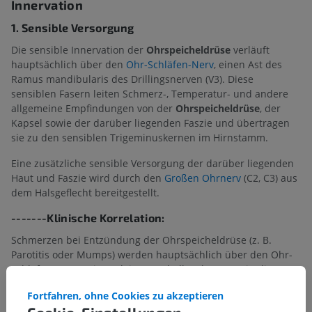
Innervation
1. Sensible Versorgung
Die sensible Innervation der
Ohrspeicheldrüse
verläuft
hauptsächlich über den
Ohr-Schläfen-Nerv
, einen Ast des
Ramus mandibularis des Drillingsnerven (V3). Diese
sensiblen Fasern leiten Schmerz-, Temperatur- und andere
allgemeine Empfindungen von der
Ohrspeicheldrüse
, der
Kapsel sowie der darüber liegenden Faszie und übertragen
sie zu den sensiblen Trigeminuskernen im Hirnstamm.
Eine zusätzliche sensible Versorgung der darüber liegenden
Haut und Faszie wird durch den
Großen Ohrnerv
(C2, C3) aus
dem Halsgeflecht bereitgestellt.
-------Klinische Korrelation:
Schmerzen bei Entzündung der Ohrspeicheldrüse (z. B.
Parotitis oder Mumps) werden hauptsächlich über den Ohr-
Schläfen-Nerv weitergeleitet, weshalb Schmerzen in die
Schläfengegend, das Äußere Ohr oder die Kiefergelenkregion
Fortfahren, ohne Cookies zu akzeptieren
ausstrahlen können.