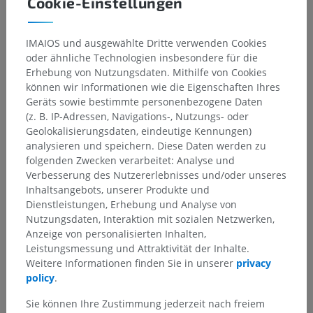
Cookie-Einstellungen
2. Parasympathische (sekretomotorische)
Versorgung
IMAIOS und ausgewählte Dritte verwenden Cookies
Verlauf:
oder ähnliche Technologien insbesondere für die
Erhebung von Nutzungsdaten. Mithilfe von Cookies
Unterer Speichelkern
>
Zungen-Rachen-Nerv
(CN IX) >
können wir Informationen wie die Eigenschaften Ihres
Ramus tympanicus
>
Nervengeflecht der Paukenhöhle
>
Geräts sowie bestimmte personenbezogene Daten
Nervus petrosus minor
>
Ohrganglion
(Synapse) >
Ohr-
(z. B. IP-Adressen, Navigations-, Nutzungs- oder
Schläfen-Nerv
→
Ohrspeicheldrüse
Geolokalisierungsdaten, eindeutige Kennungen)
3. Sympathische Versorgung
analysieren und speichern. Diese Daten werden zu
folgenden Zwecken verarbeitet: Analyse und
Durch vasomotorische postganglionäre sympathische
Verbesserung des Nutzererlebnisses und/oder unseres
Fasern, die die Ohrspeicheldrüse über die Geflechte um
Inhaltsangebots, unserer Produkte und
die Äußere Halsschlagader und ihre Äste erreichen.
Dienstleistungen, Erhebung und Analyse von
Klinische Korrelationen
Nutzungsdaten, Interaktion mit sozialen Netzwerken,
Anzeige von personalisierten Inhalten,
Mumps (virale Parotitis): verursacht schmerzhafte
Leistungsmessung und Attraktivität der Inhalte.
Parotisschwellung, Fieber und durch gesteigerte
Weitere Informationen finden Sie in unserer
privacy
Speichelsekretion beim Essen verstärkte Schmerzen.
policy
.
Frey-Syndrom (auriculotemporales Syndrom): tritt nach
Sie können Ihre Zustimmung jederzeit nach freiem
Parotischirurgie oder Trauma infolge abnormer