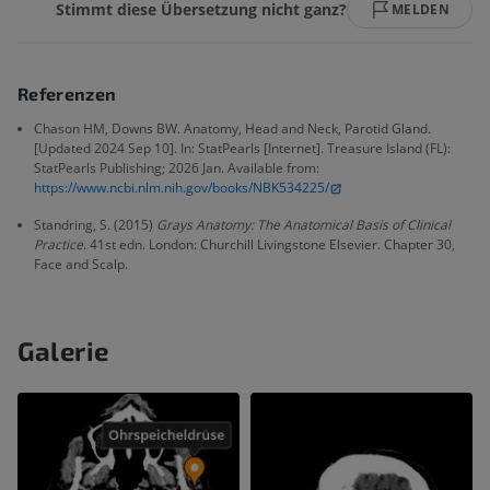
Stimmt diese Übersetzung nicht ganz?
MELDEN
Referenzen
Chason HM, Downs BW. Anatomy, Head and Neck, Parotid Gland.
[Updated 2024 Sep 10]. In: StatPearls [Internet]. Treasure Island (FL):
StatPearls Publishing; 2026 Jan. Available from:
https://www.ncbi.nlm.nih.gov/books/NBK534225/
Standring, S. (2015)
Grays Anatomy: The Anatomical Basis of Clinical
Practice
. 41st edn. London: Churchill Livingstone Elsevier. Chapter 30,
Face and Scalp.
Galerie