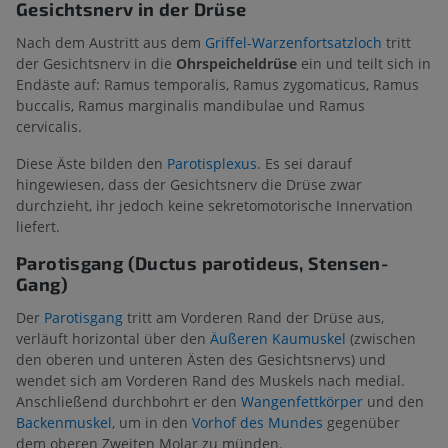
Gesichtsnerv in der Drüse
Nach dem Austritt aus dem
Griffel-Warzenfortsatzloch
tritt
der Gesichtsnerv in die
Ohrspeicheldrüse
ein und teilt sich in
Endäste auf: Ramus temporalis, Ramus zygomaticus, Ramus
buccalis, Ramus marginalis mandibulae und Ramus
cervicalis.
Diese Äste bilden den
Parotisplexus.
Es sei darauf
hingewiesen, dass der Gesichtsnerv die Drüse zwar
durchzieht, ihr jedoch keine sekretomotorische Innervation
liefert.
Parotisgang (Ductus parotideus, Stensen-
Gang)
Der
Parotisgang
tritt am Vorderen Rand der Drüse aus,
verläuft horizontal über den
Äußeren Kaumuskel
(zwischen
den oberen und unteren Ästen des Gesichtsnervs) und
wendet sich am Vorderen Rand des Muskels nach medial.
Anschließend durchbohrt er den
Wangenfettkörper
und den
Backenmuskel
, um in den
Vorhof des Mundes
gegenüber
dem oberen Zweiten Molar zu münden.