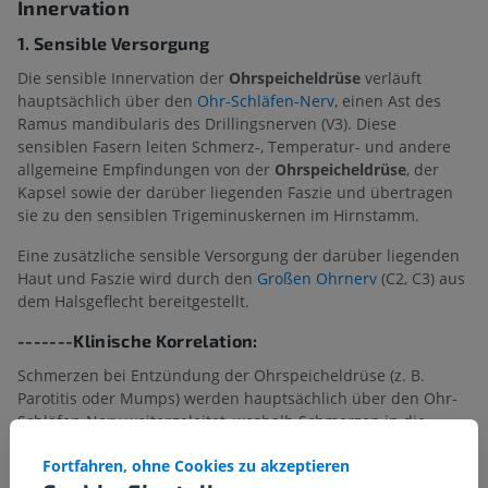
Innervation
1. Sensible Versorgung
Die sensible Innervation der
Ohrspeicheldrüse
verläuft
hauptsächlich über den
Ohr-Schläfen-Nerv
, einen Ast des
Ramus mandibularis des Drillingsnerven (V3). Diese
sensiblen Fasern leiten Schmerz-, Temperatur- und andere
allgemeine Empfindungen von der
Ohrspeicheldrüse
, der
Kapsel sowie der darüber liegenden Faszie und übertragen
sie zu den sensiblen Trigeminuskernen im Hirnstamm.
Eine zusätzliche sensible Versorgung der darüber liegenden
Haut und Faszie wird durch den
Großen Ohrnerv
(C2, C3) aus
dem Halsgeflecht bereitgestellt.
-------Klinische Korrelation:
Schmerzen bei Entzündung der Ohrspeicheldrüse (z. B.
Parotitis oder Mumps) werden hauptsächlich über den Ohr-
Schläfen-Nerv weitergeleitet, weshalb Schmerzen in die
Schläfengegend, das Äußere Ohr oder die Kiefergelenkregion
Fortfahren, ohne Cookies zu akzeptieren
ausstrahlen können.