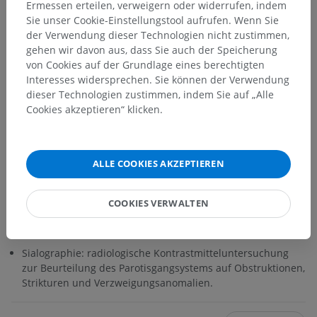
Ermessen erteilen, verweigern oder widerrufen, indem
Regeneration parasympathischer Fasern auf und führt zu
Sie unser Cookie-Einstellungstool aufrufen. Wenn Sie
gustatorischem Schwitzen und Gesichtsrötung während
der Verwendung dieser Technologien nicht zustimmen,
der Mahlzeiten.
gehen wir davon aus, dass Sie auch der Speicherung
von Cookies auf der Grundlage eines berechtigten
Parotistumoren: die meisten Tumoren der Speicheldrüsen
Interesses widersprechen. Sie können der Verwendung
entstehen in der
Ohrspeicheldrüse
; eine Beteiligung des
dieser Technologien zustimmen, indem Sie auf „Alle
Gesichtsnervs kann auf Malignität hinweisen.
Cookies akzeptieren“ klicken.
Sialolithiasis: Bildung von Speichelgangssteinen, die zu
Obstruktion und Drüsenschwellung führen; in der
Ohrspeicheldrüse
seltener als in der
ALLE COOKIES AKZEPTIEREN
Unterkieferspeicheldrüse.
Gesichtsnervverletzung: kann bei Parotidektomie, Trauma
COOKIES VERWALTEN
oder Tumorinvasion auftreten und führt zu ipsilateraler
Schwäche der mimischen Muskeln.
Sialographie: radiologische Kontrastmitteluntersuchung
zur Beurteilung des Parotisgangsystems auf Obstruktionen,
Strikturen und Verzweigungsanomalien.