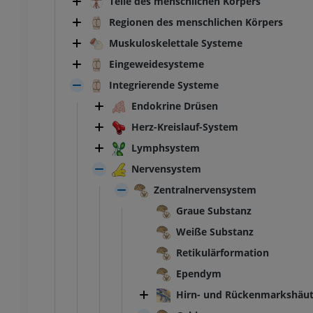
Teile des menschlichen Körpers
Regionen des menschlichen Körpers
Muskuloskelettale Systeme
Eingeweidesysteme
Integrierende Systeme
Endokrine Drüsen
Herz-Kreislauf-System
Lymphsystem
Nervensystem
Zentralnervensystem
Graue Substanz
Weiße Substanz
Retikulärformation
Ependym
Hirn- und Rückenmarkshäu