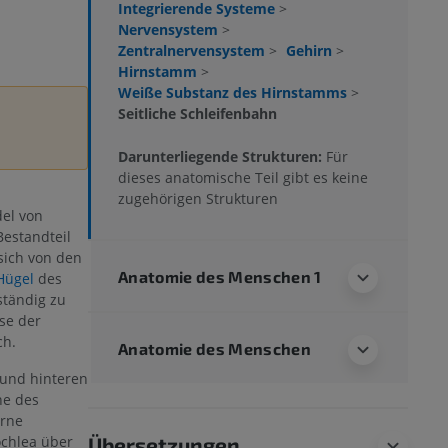
Integrierende Systeme
>
Nervensystem
>
Zentralnervensystem
>
Gehirn
>
Hirnstamm
>
Weiße Substanz des Hirnstamms
>
Seitliche Schleifenbahn
Darunterliegende Strukturen:
Für
dieses anatomische Teil gibt es keine
zugehörigen Strukturen
del von
Bestandteil
sich von den
Anatomie des Menschen 1
Hügel
des
lständig zu
se der
ch.
Anatomie des Menschen
 und hinteren
he des
erne
ochlea über
Übersetzungen