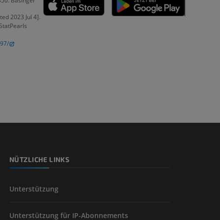
350. Basinger
ed 2023 Jul 4].
n
 StatPearls
97/
nd -knochen
der unteren
NÜTZLICHE LINKS
Unterstützung
Unterstützung für IP-Abonnements