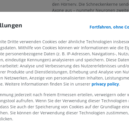
den Hörnerv. Die Schneckenkerne sen
Axone aus – nunmehr Neuronen zweite
die medial durch die Brücke ziehen un
Vieleckbein sowie im Oberen Olivenker
llungen
OBERE GLIEDMASSE
UNTERE GLIEDMASSE
Fortfahren, ohne C
wird die auditorische Information im
Rückenabschnitt des Kleinen Vieleckbe
ven
MRT der oberen Extremität
Untere Extrem
Oberen Olivenkern
weitergeleitet, entw
te Dritte verwenden Cookies oder ähnliche Technologien insbeson
es Hirnstamms
MRT
Abbildungen
derselben oder auf der gegenüberliege
sdaten. Mithilfe von Cookies können wir Informationen wie die Ei
des Hirnstamms.
ifenbahn
PREMIUM
PREMIUM
te personenbezogene Daten (z. B. IP-Adressen, Navigations-, Nutz
en, eindeutige Kennungen) analysieren und speichern. Diese Date
leife
Von diesem Punkt an steigen die Neuro
rarbeitet: Analyse und Verbesserung des Nutzererlebnisses und/
MRT der Schulter
Röntgenaufna
Ordnung nach oben auf und werden
es Vorderseitenstrangs
erer Produkte und Dienstleistungen, Erhebung und Analyse von Nu
MRT
unteren Extre
zusammenfassend als
Seitliche Schlei
len Netzwerken, Anzeige von personalisierten Inhalten, Leistungs
Röntgenbilder
eifenbahn
PREMIUM
bezeichnet. Diese Fasern verlaufen du
lte. Weitere Informationen finden Sie in unserer
privacy policy
.
KOSTENLOS
Rückenabschnitt der Brücke und des Mi
sbündel
und übermitteln auditorische Informat
MRT des Handgelenks
immung jederzeit nach freiem Ermessen erteilen, verweigern oder 
sbündel
Unteren Hügel
des Mittelhirns. Die Fas
MRT
MRT der unter
lungstool aufrufen. Wenn Sie der Verwendung dieser Technologien
mentaltrakt
MRT
Seitlichen Schleifenbahn
sind auf beide
 dass Sie auch der Speicherung von Cookies auf der Grundlage ein
PREMIUM
Mittellinie vorhanden. Es ist wichtig zu
PREMIUM
chen. Sie können der Verwendung dieser Technologien zustimmen, 
s Drillingsnervs
dass beim Aufstieg der Fasern der
Seit
licken.
MRT des Ellenbogens
n des Drillingsnervs
Schleifenbahn
einige über kleine Grup
MRT
Hüft-MRT