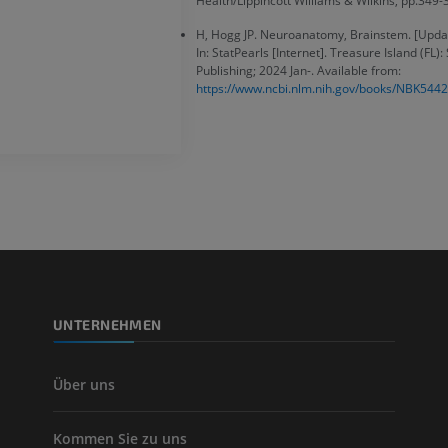
Health/Lippincott Williams & Wilkins, pp.349-
PREMIUM
Visible Human Project
H, Hogg JP. Neuroanatomy, Brainstem. [Updat
Fotografie
CTA der untere
In: StatPearls [Internet]. Treasure Island (FL):
Publishing; 2024 Jan-. Available from:
Extremitäten
PREMIUM
https://www.ncbi.nlm.nih.gov/books/NBK5442
CT
PREMIUM
Beinarterien u
CT
KOSTENLOS
Arteriografie 
Extremität
Angiographie
KOSTENLOS
UNTERNEHMEN
Über uns
Kommen Sie zu uns