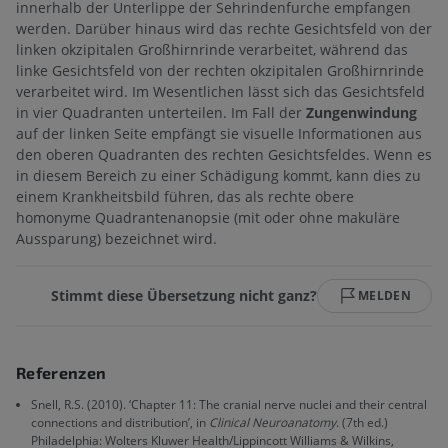
innerhalb der Unterlippe der Sehrindenfurche empfangen
werden. Darüber hinaus wird das rechte Gesichtsfeld von der
linken okzipitalen Großhirnrinde verarbeitet, während das
linke Gesichtsfeld von der rechten okzipitalen Großhirnrinde
verarbeitet wird. Im Wesentlichen lässt sich das Gesichtsfeld
in vier Quadranten unterteilen. Im Fall der
Zungenwindung
auf der linken Seite empfängt sie visuelle Informationen aus
den oberen Quadranten des rechten Gesichtsfeldes. Wenn es
in diesem Bereich zu einer Schädigung kommt, kann dies zu
einem Krankheitsbild führen, das als rechte obere
homonyme Quadrantenanopsie (mit oder ohne makuläre
Aussparung) bezeichnet wird.
Stimmt diese Übersetzung nicht ganz?
MELDEN
Referenzen
Snell, R.S. (2010). ‘Chapter 11: The cranial nerve nuclei and their central
connections and distribution’, in
Clinical Neuroanatomy
. (7th ed.)
Philadelphia: Wolters Kluwer Health/Lippincott Williams & Wilkins,