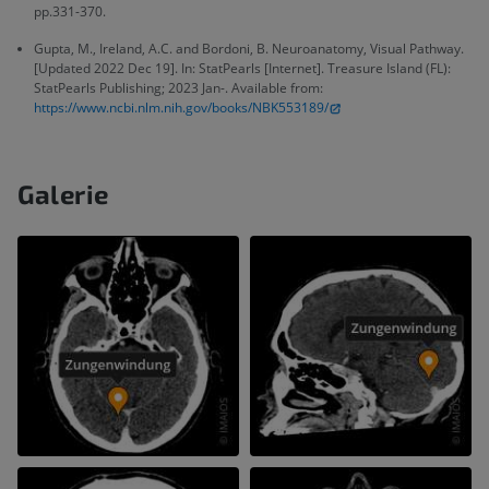
pp.331-370.
Gupta, M., Ireland, A.C. and Bordoni, B. Neuroanatomy, Visual Pathway.
[Updated 2022 Dec 19]. In: StatPearls [Internet]. Treasure Island (FL):
StatPearls Publishing; 2023 Jan-. Available from:
https://www.ncbi.nlm.nih.gov/books/NBK553189/
Galerie