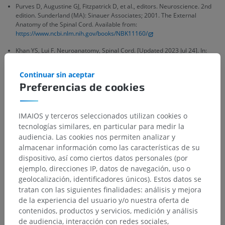
Purves D, Augustine GJ, Fitzpatrick D, et al., editors. Neuroscience. 2nd
edition. Sunderland (MA): Sinauer Associates; 2001. The External
Anatomy of the Spinal Cord. Available from:
https://www.ncbi.nlm.nih.gov/books/NBK11160/
Khan YS, Lui F. Neuroanatomy, Spinal Cord. [Updated 2023 Jul 24]. In:
StatPearls [Internet]. Treasure Island (FL): StatPearls Publishing; 2024
Jan-. Available from:
https://www.ncbi.nlm.nih.gov/books/NBK559056/
Continuar sin aceptar
Preferencias de cookies
Snell, R.S. (2010). ‘Chapter 4: The Spinal cord and the Ascending and
Descending Tracts’, in
Clinical Neuroanatomy
. (7th ed.) Philadelphia:
Wolters Kluwer Health/Lippincott Williams & Wilkins, pp.137-138.
IMAIOS y terceros seleccionados utilizan cookies o
tecnologías similares, en particular para medir la
audiencia. Las cookies nos permiten analizar y
almacenar información como las características de su
Jerarquía anatómica
dispositivo, así como ciertos datos personales (por
ejemplo, direcciones IP, datos de navegación, uso o
geolocalización, identificadores únicos). Estos datos se
Anatomía humana 2
tratan con las siguientes finalidades: análisis y mejora
de la experiencia del usuario y/o nuestra oferta de
contenidos, productos y servicios, medición y análisis
Anatomía humana 1
de audiencia, interacción con redes sociales,