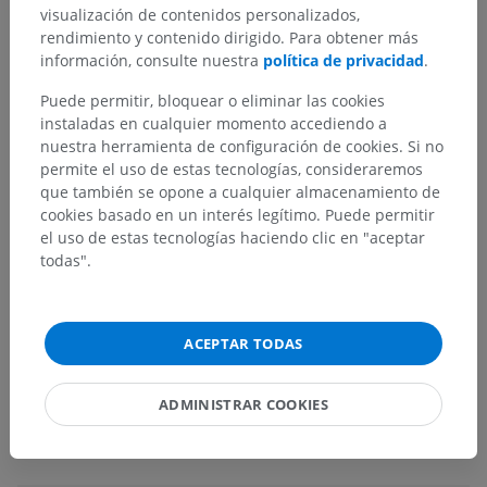
visualización de contenidos personalizados,
Anatomía sistémica
>
Sistema nervioso
>
rendimiento y contenido dirigido. Para obtener más
Sistema nervioso central
>
Médula espinal
>
información, consulte nuestra
política de privacidad
.
Intumescencia cervical
Puede permitir, bloquear o eliminar las cookies
Estructuras subyacentes:
No hay estructuras
instaladas en cualquier momento accediendo a
subyacentes correspondientes para esta parte
nuestra herramienta de configuración de cookies. Si no
anatómica
permite el uso de estas tecnologías, consideraremos
que también se opone a cualquier almacenamiento de
cookies basado en un interés legítimo. Puede permitir
el uso de estas tecnologías haciendo clic en "aceptar
Neuroanatomía humana
todas".
Anatomía comparada en animales
ACEPTAR TODAS
ADMINISTRAR COOKIES
Traducciones