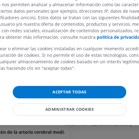
al
s nos permiten analizar y almacenar información como las caracterí
Ramas corticales superiores;
sa
ciertos datos personales (por ejemplo, direcciones IP, datos de nav
M2:
ramas que irrigan la cortez
ificadores únicos). Estos datos se tratan con las siguientes finalida
lóbulos frontal y parietal, así 
nosa
usuario y/o nuestra oferta de contenidos, productos y servicios, me
central (arteria orbitofrontal lat
al
n con redes sociales, visualización de contenidos personalizados, r
del surco prefrontal, arterias d
MIEMBRO SUPERIOR
MIEMBRO INFERIOR
ara obtener más información, consulte nuestra
política de privacid
ftálmica
pre-rolándico [precentral] y ro
[central])
pofisaria superior
ear o eliminar las cookies instaladas en cualquier momento acced
IRM del miembro superior
Miembro inferi
uración de cookies. Si no permite el uso de estas tecnologías, co
IRM
Ilustraciones
omunicante posterior
¿La traducción es incorr
alquier almacenamiento de cookies basado en un interés legítimo.
PREMIUM
PREMIUM
oroidea anterior
ías haciendo clic en "aceptar todas".
REPORTAR
el uncus
IRM del hombro
Radiografías 
 clivus
IRM
inferior
ACEPTAR TODAS
Radiografía
Referencias
PREMIUM
níngea
GRATIS
rebral anterior
This definition incorporates text from th
ADMINISTRAR COOKIES
IRM del carpo
website - Wikipedia: The free encyclopedi
erebral media
IRM
IRM del miembr
22). FL: Wikimedia Foundation, Inc. Retr
IRM
ón esfenoidal; Porción horizontal; Segmento M1
PREMIUM
2004, from http://www.wikipedia.org
PREMIUM
ión de la arteria cerebral media
IRM del codo