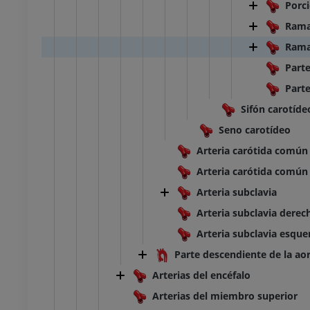
Porc
r
inferior
Ramas
rafía
Radiografía
S
GRATIS
Rama
Part
o inferior
Miembro inferior
Part
ciones
Ilustraciones
UM
PREMIUM
Sifón carotíde
Seno carotídeo
TC del tobillo y del pie
Arteria carótida común
TAC
Arteria carótida común
PREMIUM
Arteria subclavia
Arteria subclavia derec
Arteria subclavia esque
Parte descendiente de la ao
Arterias del encéfalo
Arterias del miembro superior