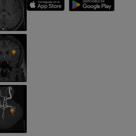
emidad
s y huesos)
de miembros