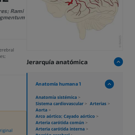
res; Rami
Segmentum
cerebral
es;
Jerarquía anatómica
Anatomía humana 1
Anatomía sistémica
>
Sistema cardiovascular
>
Arterias
>
Aorta
>
Arco aórtico; Cayado aórtico
>
Arteria carótida común
>
Arteria carótida interna
>
riginal