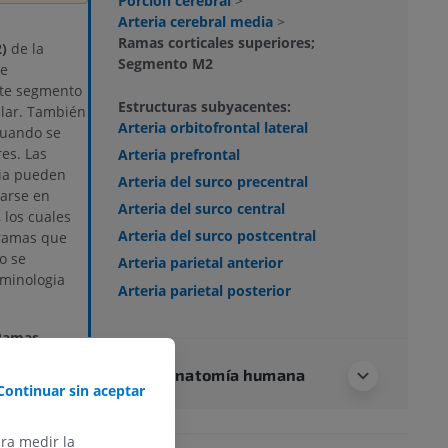
Porción cerebral
>
Arteria cerebral media
>
Ramas corticales superiores;
)
de la
Segmento M2
de
ste segmento
Estructuras subyacentes:
lar. También
Arteria orbitofrontal lateral
cuando se
es. Las
Arteria prefrontal
dia pueden
Arteria del surco precentral
carse en
Arteria del surco central
 los cuales
Arteria del surco postcentral
 ramas que
o se
Arteria parietal anterior
rminologia
Arteria parietal posterior
 Ramas
o M2:
ramas
Neuroanatomía humana
lo temporal
Continuar sin aceptar
or, mediano,
ngular, dos
ara medir la
erior])