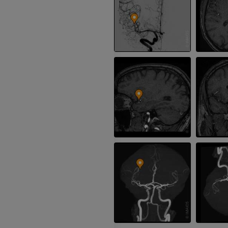
GRATIS
ATC de la extr
Visible Human Project
inferior
Fotografía
TAC
PREMIUM
PREMIUM
Pierna (arteria
TAC
GRATIS
Arteriografía 
inferiores
Angiografía
GRATIS