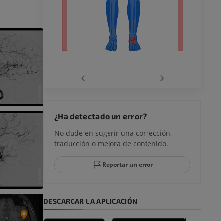
ra
2
la
‹
›
rodilla
¿Ha detectado un error?
No dude en sugerir una corrección,
traducción o mejora de contenido.
 y retropié
Reportar un error
DESCARGAR LA APLICACIÓN