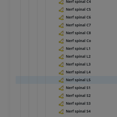
Nerf spinal C4
Nerf spinal C5
 genou
IRM de la cheville
Nerf spinal C6
IRM
UM
PREMIUM
Nerf spinal C7
Nerf spinal C8
scanner du genou
IRM de l’avant-pied
Nerf spinal Co
scanner
IRM
UM
PREMIUM
Nerf spinal L1
Nerf spinal L2
 membre inférieur
IRM du membre inférieur
Nerf spinal L3
IRM
Nerf spinal L4
UM
PREMIUM
Nerf spinal L5
raphies du membre
Radiographies du membre
Nerf spinal S1
ur
inférieur
Nerf spinal S2
raphies
Radiographies
IT
GRATUIT
Nerf spinal S3
Nerf spinal S4
 inférieur
Membre inférieur