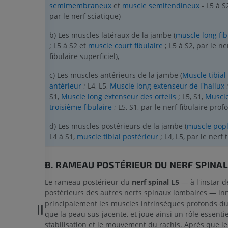
semimembraneux
et
muscle semitendineux
- L5 à S
par le nerf sciatique)
b) Les muscles latéraux de la jambe (
muscle long fib
; L5 à S2 et
muscle court fibulaire
; L5 à S2, par le ne
fibulaire superficiel),
c) Les muscles antérieurs de la jambe (
Muscle tibial
antérieur
; L4, L5,
Muscle long extenseur de l'hallux
;
S1,
Muscle long extenseur des orteils
; L5, S1,
Muscl
troisième fibulaire
; L5, S1, par le nerf fibulaire prof
d) Les muscles postérieurs de la jambe (
muscle popl
L4 à S1,
muscle tibial postérieur
; L4, L5, par le nerf t
B.
RAMEAU POSTÉRIEUR DU
NERF SPINAL
Le rameau postérieur du
nerf spinal L5
— à l'instar 
postérieurs des autres nerfs spinaux lombaires — in
principalement les muscles intrinsèques profonds du
que la peau sus-jacente, et joue ainsi un rôle essenti
stabilisation et le mouvement du rachis. Après que le