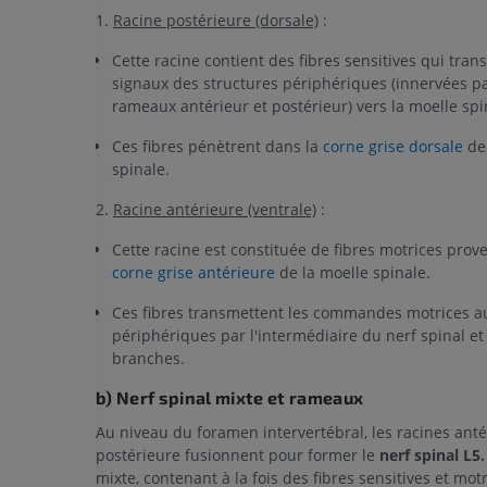
1.
Racine postérieure (dorsale)
:
Cette racine contient des fibres sensitives qui tran
signaux des structures périphériques (innervées pa
rameaux antérieur et postérieur) vers la moelle spi
Ces fibres pénètrent dans la
corne grise dorsale
de 
spinale.
2.
Racine antérieure (ventrale)
:
Cette racine est constituée de fibres motrices prov
corne grise antérieure
de la moelle spinale.
Ces fibres transmettent les commandes motrices a
périphériques par l'intermédiaire du nerf spinal et
branches.
b) Nerf spinal mixte et rameaux
Au niveau du foramen intervertébral, les racines anté
postérieure fusionnent pour former le
nerf spinal L5.
mixte, contenant à la fois des fibres sensitives et motr
MEMBRE SUPÉRIEUR
MEMBRE INFÉRIEUR