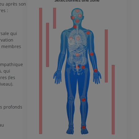
Peu après son
es :
eur
rsale qui
rvation
 du membre
es membres
sympathique
, qui
res (les
 inférieur
veau).
es profonds
au