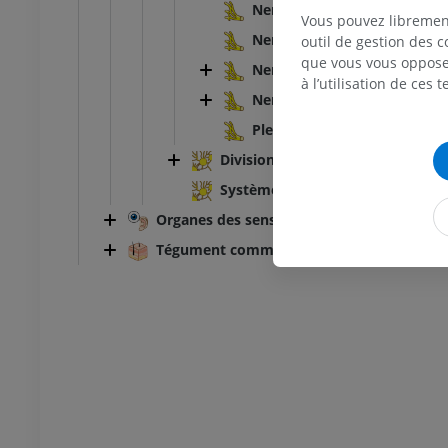
Nerfs thoraciques
Vous pouvez libremen
Nerf thoracique
outil de gestion des c
que vous vous opposez
Nerfs lombaux [L1-L5]
à l’utilisation de ces 
Nerfs sacraux et nerf coccyg
Plexus lombosacral
Division autonome; Partie auto
Système nerveux autonome
Organes des sens
Tégument commun