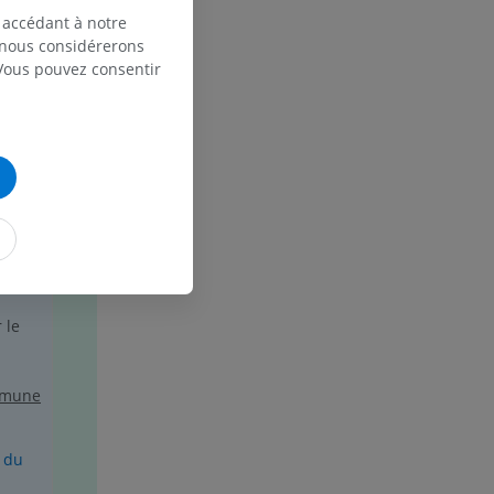
pied et du bord latéral de la plante du pied.
 accédant à notre
, nous considérerons
et os)
 Vous pouvez consentir
utéal,
.
éal.
e des membres
carré
cles
 le
ommune
e du