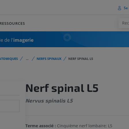
Se 
RESSOURCES
e de l'
imagerie
ATOMIQUES
...
NERFS SPINAUX
NERF SPINAL L5
Nerf spinal L5
Nervus spinalis L5
Terme associé :
Cinquième nerf lombaire; L5