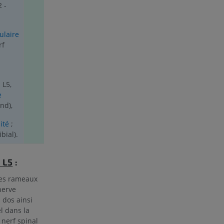
2 -
ulaire
rf
 L5,
e
ond),
ité
;
ibial).
 L5
:
des rameaux
nerve
 dos ainsi
el dans la
 nerf spinal