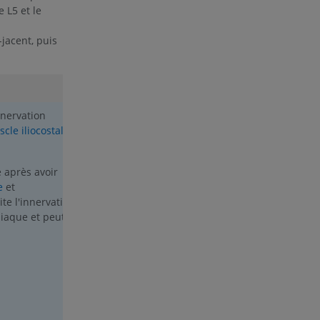
e L5 et le
jacent, puis
Rameau médial
:
nnervation
Le rameau médial croise la jonction entre
cle iliocostal
le processus articulaire supérieur et le
processus transverse de la vertèbre L5, en
se courbant médialement pour assurer :
 après avoir
e
et
Rameaux articulaires
: Innervation des
te l'innervation
articulations intervertébrales facettaires
liaque et peut
(zygapophysaires).
Rameaux musculaires
: Le rameau médial
descend le long de la lame, en profondeur
par rapport au
muscle multifide
, qu'il
innerve par sa face profonde.
Rameau interépineux
: Naît du rameau