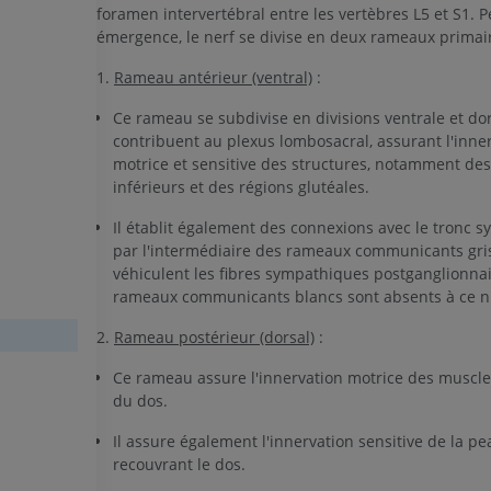
foramen intervertébral entre les vertèbres L5 et S1. 
émergence, le nerf se divise en deux rameaux primair
IRM du membre supérieur
Membre inféri
IRM
Illustrations
1.
Rameau antérieur (ventral)
:
PREMIUM
PREMIUM
Ce rameau se subdivise en divisions ventrale et do
contribuent au plexus lombosacral, assurant l'inne
IRM de l'épaule
Radiographies
motrice et sensitive des structures, notamment d
IRM
inférieur
inférieurs et des régions glutéales.
Radiographies
PREMIUM
GRATUIT
Il établit également des connexions avec le tronc 
par l'intermédiaire des rameaux communicants gris
IRM du poignet
véhiculent les fibres sympathiques postganglionnai
IRM
IRM du membre
rameaux communicants blancs sont absents à ce ni
IRM
PREMIUM
PREMIUM
2.
Rameau postérieur (dorsal)
:
IRM du coude
Ce rameau assure l'innervation motrice des muscl
IRM
IRM de hanche
du dos.
IRM
PREMIUM
PREMIUM
Il assure également l'innervation sensitive de la pe
IRM de la main
recouvrant le dos.
IRM
IRM du genou