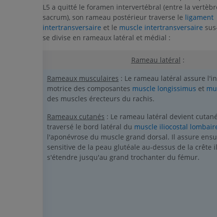
L5 a quitté le foramen intervertébral (entre la vertèbr
sacrum), son rameau postérieur traverse le
ligament
intertransversaire
et le
muscle intertransversaire
sus-
se divise en rameaux latéral et médial :
Rameau latéral
:
Rameaux musculaires
: Le rameau latéral assure l'i
motrice des composantes
muscle longissimus
et
mus
des muscles érecteurs du rachis.
Rameaux cutanés
: Le rameau latéral devient cutané
traversé le bord latéral du
muscle iliocostal lombair
l'aponévrose du muscle grand dorsal. Il assure ensui
sensitive de la peau glutéale au-dessus de la crête i
s'étendre jusqu'au grand trochanter du fémur.