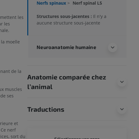
Nerfs spinaux
>
Nerf spinal L5
Structures sous-jacentes :
Il n'y a
smettent les
aucune structure sous-jacente
r les
nale.
la moelle
Neuroanatomie humaine
enant de la
Anatomie comparée chez
l’animal
ux muscles
 de ses
Traductions
rieure et
Ce nerf
ices, sort du
CORPS 
Sélectionnez une zone