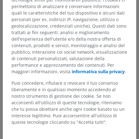
permettono di analizzare e conservare informazioni
quali le caratteristiche del tuo dispositivo e alcuni dati
personali (per es. indirizzi IP, navigazione, utilizzo o
geolocalizzazione, credenziali uniche). Questi dati sono
Gerarchia anatomica
trattati ai fini seguenti: analisi e miglioramento
dell'esperienza dell'utente e/o della nostra offerta di
contenuti, prodotti e servizi, monitoraggio e analisi del
Anatomia umana 2
pubblico, interazione coi social network, visualizzazione
di contenuti personalizzati, valutazione della
performance e apprezzamento dei contenuti. Per
Anatomia umana 1
maggiori informazioni, visita
informativa sulla privacy
.
Anatomia sistemica
>
Sistema nervoso
>
Puoi concedere, rifiutare o revocare il tuo consenso
Sistema nervoso centrale
>
Encefalo
>
liberamente e in qualsiasi momento accedendo al
Prosencefalo
>
Diencefalo
>
Talamo
>
nostro strumento di gestione dei cookie. Se non
Sostanza grigia del talamo
>
acconsenti all'utilizzo di queste tecnologie, riteniamo
Nuclei anteriori del talamo
che tu possa obiettare anche ogni cookie basato su un
interesse legittimo. Puoi acconsentire all'utilizzo di
Strutture sottostanti:
queste tecnologie cliccando su "Accetta tutti".
Nucleo antero-dorsale
Nucleo antero-mediale