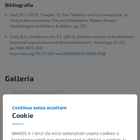
Bibliografia
Snell, R.S. (2010). ‘Chapter 12: The Thalamus and its Connections’, in
Clinical Neuroanatomy.
(7th ed.) Philadelphia: Wolters Kluwer
Health/Lippincott Williams & Wilkins, pp. 372.
Child, N.D. and Benarroch, E.E. (2013). Anterior nucleus of the thalamus:
functional organization and clinical implications. Neurology, 81(21):
pp.1869-1876. DOI:
https://doi.org/10.1212/01.wnl.0000436078.95856.56
Galleria
Continua senza accettare
Cookie
IMAIOS e i terzi da esso selezionati usano cookies o
tecnologie simili per monitorareil pubblico. I cookies ci