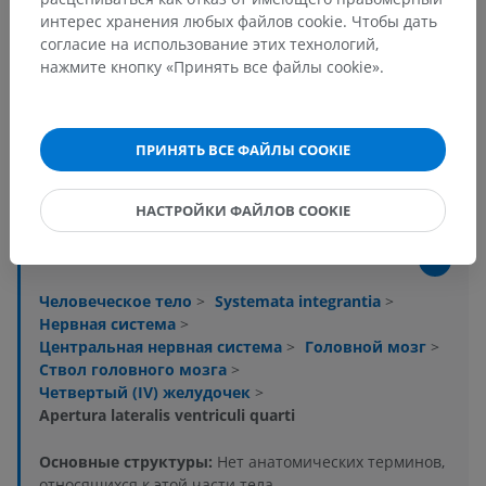
интерес хранения любых файлов cookie. Чтобы дать
согласие на использование этих технологий,
нажмите кнопку «Принять все файлы cookie».
ПРИНЯТЬ ВСЕ ФАЙЛЫ COOKIE
Анатомическая иерархия
НАСТРОЙКИ ФАЙЛОВ COOKIE
Анатомия человека 2
Человеческое тело
>
Systemata integrantia
>
Нервная система
>
Центральная нервная система
>
Головной мозг
>
Ствол головного мозга
>
Четвертый (IV) желудочек
>
Apertura lateralis ventriculi quarti
Основные структуры:
Нет анатомических терминов,
относящихся к этой части тела