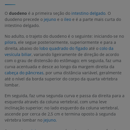
O
duodeno
é a primeira seção do
intestino delgado
. O
duodeno precede o
jejuno
e o
ileo
e é a parte mais curta do
intestino delgado.
No adulto, o trajeto do duodeno é o seguinte: iniciando-se no
piloro
, ele segue posteriormente, superiormente e para a
direita, abaixo do
lobo quadrado do fígado
até o
colo da
vesícula biliar
, variando ligeiramente de direção de acordo
com o grau de distensão do estômago; em seguida, faz uma
curva acentuada e desce ao longo da margem direita da
cabeça do pâncreas
, por uma distância variável, geralmente
até o nível da borda superior do corpo da quarta vértebra
lombar.
Em seguida, faz uma segunda curva e passa da direita para a
esquerda através da coluna vertebral, com uma leve
inclinação superior; no lado esquerdo da coluna vertebral,
ascende por cerca de 2,5 cm e termina oposto à segunda
vértebra lombar no
jejuno.