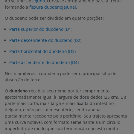
Ao se unir ao
jejuno
, curva-se abruptamente para a frente,
formando a
flexura duodenojejunal
.
O duodeno pode ser dividido em quatro porções:
Parte superior do duodeno (D1)
Parte descendente do duodeno (D2)
Parte horizontal do duodeno (D3)
Parte ascendente do duodeno (D4)
Nos mamíferos, o duodeno pode ser o principal sítio de
absorção de ferro.
O
duodeno
recebeu seu nome por ter comprimento
aproximadamente igual à largura de doze dedos (25 cm). É a
parte mais curta, mais larga e mais fixada do intestino
delgado, e não possui mesentério, sendo apenas
parcialmente recoberto pelo peritônio. Seu trajeto apresenta
uma curva notável, com formato semelhante a um círculo
imperfeito, de modo que sua terminação não está muito