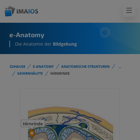
e-Anatomy
Die Anatomie der
Bildgebung
ZUHAUSE
E-ANATOMY
ANATOMISCHE-STRUKTUREN
...
GEHIRNHÄLFTE
HIRNRINDE