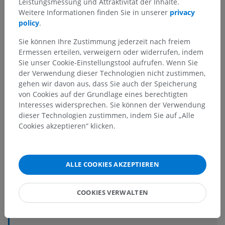
Leistungsmessung und Attraktivität der Inhalte.
Weitere Informationen finden Sie in unserer
privacy
policy
.
Sie können Ihre Zustimmung jederzeit nach freiem
Ermessen erteilen, verweigern oder widerrufen, indem
Sie unser Cookie-Einstellungstool aufrufen. Wenn Sie
der Verwendung dieser Technologien nicht zustimmen,
gehen wir davon aus, dass Sie auch der Speicherung
von Cookies auf der Grundlage eines berechtigten
Interesses widersprechen. Sie können der Verwendung
Anatomische Hierarchie
dieser Technologien zustimmen, indem Sie auf „Alle
Cookies akzeptieren“ klicken.
Anatomie des Menschen 2
ALLE COOKIES AKZEPTIEREN
Anatomie des Menschen 1
Systematische Anatomie
>
Nervensystem
>
COOKIES VERWALTEN
Zentraler Abschnitt; Zentralnervensystem
>
Gehirn
>
Vorderhirn
>
Zwischenhirn
>
Sehhügel
>
Pulvinar