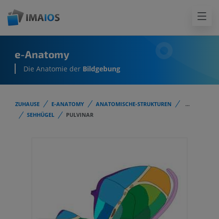
e-Anatomy
Die Anatomie der
Bildgebung
ZUHAUSE
E-ANATOMY
ANATOMISCHE-STRUKTUREN
...
SEHHÜGEL
PULVINAR