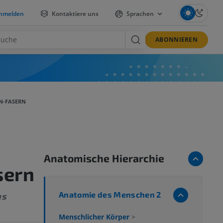
nmelden
Kontaktiere uns
Sprachen
ABONNIEREN
N-FASERN
Anatomische Hierarchie
sern
Anatomie des Menschen 2
us
Menschlicher Körper
>