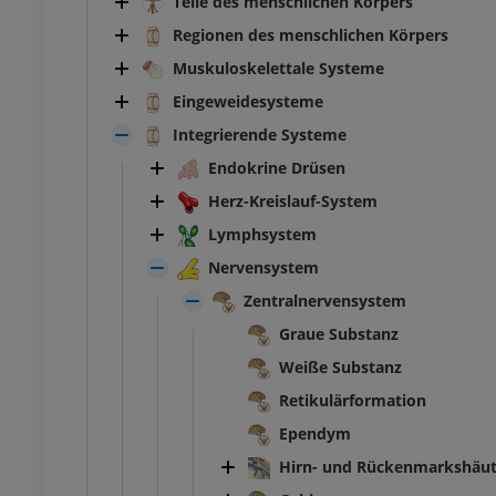
Teile des menschlichen Körpers
Regionen des menschlichen Körpers
Muskuloskelettale Systeme
Eingeweidesysteme
Integrierende Systeme
Endokrine Drüsen
Herz-Kreislauf-System
Lymphsystem
Nervensystem
Zentralnervensystem
Graue Substanz
Weiße Substanz
Retikulärformation
Ependym
Hirn- und Rückenmarkshäu