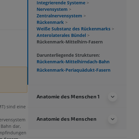
Integrierende Systeme
>
Nervensystem
>
Zentralnervensystem
>
Rückenmark
>
Weiße Substanz des Rückenmarks
>
Anterolaterales Bündel
>
Rückenmark-Mittelhirn-Fasern
Darunterliegende Strukturen:
Rückenmark-Mittelhirndach-Bahn
Rückenmark-Periaquädukt-Fasern
Anatomie des Menschen 1
T) sind eine
Anatomie des Menschen
ervensystem
 Bahn dar,
empfindungen