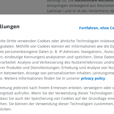
beteiligt ist. Die
Rückenmark-Mittelhir
entspringen vorwiegend aus Neuronen,
Laminae I und IV–VI des Hinterhorns d
Rückenmarks lokalisiert sind, kreuzen
die Mittellinie (Dekussation) und verla
ung
llungen
anterolateralen Strang
, um das Mittelh
Fortfahren, ohne C
OBERE GLIEDMASSE
UNTERE GLIEDMASSE
erreichen. Einige Fasern, die aus den 
zervikalen Rückenmarkssegmenten ent
he des Rückenmarks
te Dritte verwenden Cookies oder ähnliche Technologien insbeson
können jedoch ipsilateral verbleiben.
MRT der oberen Extremität
Untere Extrem
sdaten. Mithilfe von Cookies können wir Informationen wie die Ei
 des Rückenmarks
MRT
Abbildungen
te personenbezogene Daten (z. B. IP-Adressen, Navigations-, Nutz
Diese Fasern leiten nozizeptive Inform
e des Rückenmarks
PREMIUM
PREMIUM
en, eindeutige Kennungen) analysieren und speichern. Diese Date
(Schmerz und Temperatur) zu mehrer
Furche des Rückenmarks
rarbeitet: Analyse und Verbesserung des Nutzererlebnisses und/
des Mittelhirns weiter, darunter das
erer Produkte und Dienstleistungen, Erhebung und Analyse von Nu
MRT der Schulter
Röntgenaufna
periaquäduktale Grau, den Nucleus cun
e des Rückenmarks
MRT
unteren Extre
len Netzwerken, Anzeige von personalisierten Inhalten, Leistungs
den Roten Kern, den Oberen Hügel (üb
kenmarks
Röntgenbilder
lte. Weitere Informationen finden Sie in unserer
privacy policy
.
Tractus spinotectalis
), die Prätektalen 
PREMIUM
KOSTENLOS
Nucleus Edinger–Westphal, den Nucle
ckenmarks
immung jederzeit nach freiem Ermessen erteilen, verweigern oder 
parabrachialis sowie die mesenzephal
MRT des Handgelenks
Rückenmarks
lungstool aufrufen. Wenn Sie der Verwendung dieser Technologien
Retikulärformation. Unter diesen nimm
MRT
MRT der unter
 dass Sie auch der Speicherung von Cookies auf der Grundlage ein
ückenmarks
periaquäduktale Grau
eine zentrale Rol
MRT
PREMIUM
chen. Sie können der Verwendung dieser Technologien zustimmen, 
endogenen Schmerzmodulation ein, un
s Rückenmarks
PREMIUM
licken.
Verbindungen zwischen den
Rückenm