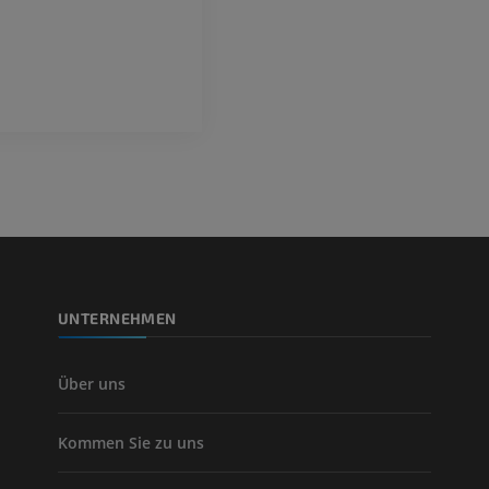
MRT
KOSTENLOS
PREMIUM
Visible Human Project
Fotografie
CTA der untere
Extremitäten
PREMIUM
CT
PREMIUM
Beinarterien u
CT
KOSTENLOS
UNTERNEHMEN
Arteriografie 
Extremität
Angiographie
Über uns
KOSTENLOS
Kommen Sie zu uns