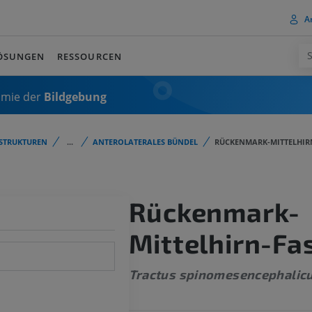
A
ÖSUNGEN
RESSOURCEN
omie der
Bildgebung
STRUKTUREN
...
ANTEROLATERALES BÜNDEL
RÜCKENMARK-MITTELHIR
Rückenmark-
Mittelhirn-Fa
Tractus spinomesencephalic