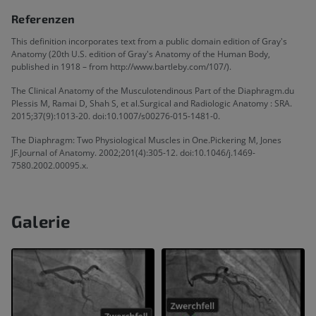
Referenzen
This definition incorporates text from a public domain edition of Gray's
Anatomy (20th U.S. edition of Gray's Anatomy of the Human Body,
published in 1918 – from http://www.bartleby.com/107/).
The Clinical Anatomy of the Musculotendinous Part of the Diaphragm.du
Plessis M, Ramai D, Shah S, et al.Surgical and Radiologic Anatomy : SRA.
2015;37(9):1013-20. doi:10.1007/s00276-015-1481-0.
The Diaphragm: Two Physiological Muscles in One.Pickering M, Jones
JF.Journal of Anatomy. 2002;201(4):305-12. doi:10.1046/j.1469-
7580.2002.00095.x.
Galerie