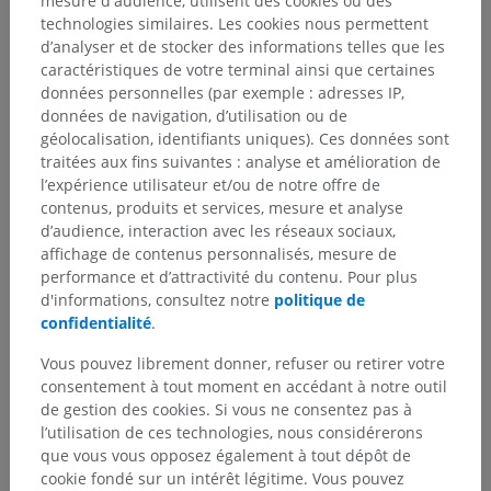
mesure d'audience, utilisent des cookies ou des
Anatomie humaine 1
technologies similaires. Les cookies nous permettent
d’analyser et de stocker des informations telles que les
Anatomie systémique
>
Os; Système squelettique
>
caractéristiques de votre terminal ainsi que certaines
Termes généraux
>
Squelette axial
données personnelles (par exemple : adresses IP,
données de navigation, d’utilisation ou de
Structures sous-jacentes :
géolocalisation, identifiants uniques). Ces données sont
Rachis
traitées aux fins suivantes : analyse et amélioration de
Rachis lombaire
l’expérience utilisateur et/ou de notre offre de
contenus, produits et services, mesure et analyse
d’audience, interaction avec les réseaux sociaux,
affichage de contenus personnalisés, mesure de
performance et d’attractivité du contenu. Pour plus
Anatomie comparée chez l’animal
d'informations, consultez notre
politique de
confidentialité
.
Vous pouvez librement donner, refuser ou retirer votre
Traductions
consentement à tout moment en accédant à notre outil
de gestion des cookies. Si vous ne consentez pas à
l’utilisation de ces technologies, nous considérerons
que vous vous opposez également à tout dépôt de
Vous avez vu une erreur ?
cookie fondé sur un intérêt légitime. Vous pouvez