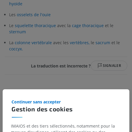
hyoïde
Les
osselets de l'ouïe
Le
squelette thoracique
avec la
cage thoracique
et le
sternum
La
colonne vertébrale
avec les
vertèbres,
le
sacrum
et le
coccyx.
La traduction est incorrecte ?
SIGNALER
Hiérarchie anatomique
Continuer sans accepter
Gestion des cookies
Anatomie humaine 2
IMAIOS et des tiers sélectionnés, notamment pour la