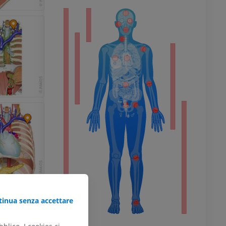
l’arto
inferiore
inua senza accettare
chio