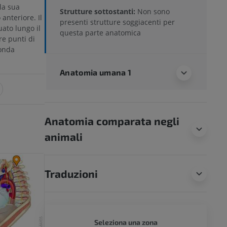
la sua
Strutture sottostanti:
Non sono
anteriore. Il
presenti strutture soggiacenti per
tuato lungo il
questa parte anatomica
re punti di
conda
Anatomia umana 1
Anatomia comparata negli
animali
Traduzioni
CORPO 
Seleziona una zona