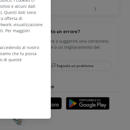
blico. I cookies ci
‹
›
itivo e alcuni dati
e). Questi dati sono
ra offerta di
del ginocchio
etwork, visualizzazione
ti. Per maggiori
Hai notato un errore?
Non esitare a suggerire una correzione,
traduzione o un miglioramento dei
 accedendo al nostro
glia e del
contenuti.
teniamo che tu possa
zo di queste
Segnala un problema
mpiede
SCARICA L'APP
nferiore