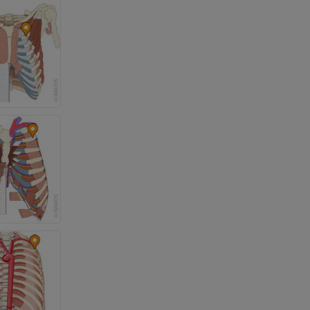
a della gamba
l’arto