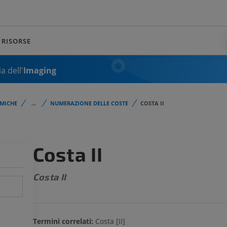
RISORSE
a dell'
Imaging
MICHE
...
NUMERAZIONE DELLE COSTE
COSTA II
Costa II
Costa II
Termini correlati:
Costa [II]