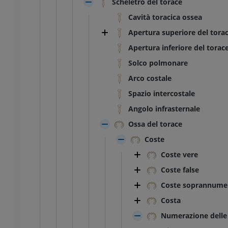
Scheletro del torace
Cavità toracica ossea
Apertura superiore del tora
Apertura inferiore del torac
Solco polmonare
Arco costale
Spazio intercostale
Angolo infrasternale
Ossa del torace
Coste
Coste vere
Coste false
Coste soprannumer
Costa
Numerazione delle
TARSO-PIEDE