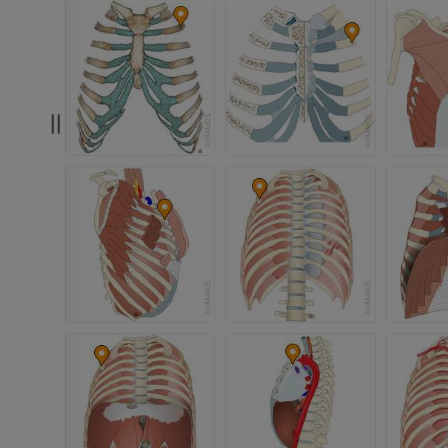
Arterie ed oss
TC
GRATUITO
Angiografia del
inferiore (DSA)
Angiografia
GRATUITO