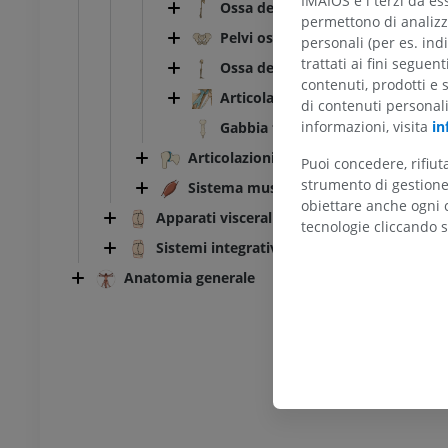
IMAIOS e i terzi da es
azioni
Illustrazioni
Ossa dell'arto superiore
permettono di analizza
UM
PREMIUM
Pelvi ossea
personali (per es. indi
trattati ai fini seguen
Ossa dell'arto inferiore
TC di caviglia e piede
contenuti, prodotti e 
Articolazioni del cranio
TC
di contenuti personal
PREMIUM
informazioni, visita
in
Gabbia toracica
Articolazioni
Puoi concedere, rifiu
strumento di gestione 
Sistema muscolare
obiettare anche ogni c
Apparati viscerali
tecnologie cliccando s
Sistemi integrativi
Anatomia generale