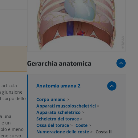
Gerarchia anatomica
Anatomia umana 2
 articola
a giunzione
l corpo dello
Corpo umano
>
Apparati muscoloscheletrici
>
Apparato scheletrico
>
ta una
Scheletro del torace
>
o e un
Ossa del torace
>
Coste
>
rcolo è meno
Numerazione delle coste
>
Costa II
 meno curvo