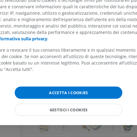
so selezionati usano cookies o tecnologie simili per monitorareil pub
RM
PREMIUM
re e conservare informazioni quali le caratteristiche del tuo dispos
PREMIUM
rizzi IP, navigazione, utilizzo o geolocalizzazione, credenziali unich
Radiografia dell’arto
ti: analisi e miglioramento dell'esperienza dell'utente e/o della nost
superiore
Artrografia TC 
servizi, monitoraggio e analisi del pubblico, interazione coi social n
Radiografie
Artrografia
izzati, valutazione della performance e apprezzamento dei contenu
PREMIUM
PREMIUM
formativa sulla privacy
.
tare o revocare il tuo consenso liberamente e in qualsiasi momento
Arto superiore
RMN della cavi
dei cookie. Se non acconsenti all'utilizzo di queste tecnologie, ri
Illustrazioni
retropiede
ookie basato su un interesse legittimo. Puoi acconsentire all'utiliz
RM
PREMIUM
u "Accetta tutti".
PREMIUM
Arteriografia dell'arto
superiore
RMN dell’ava
ACCETTA I COOKIES
Angiografia
RM
GRATUITO
PREMIUM
GESTISCI I COOKIES
Visible Human Project
CTA dell’arto i
fotografie
TC
PREMIUM
PREMIUM