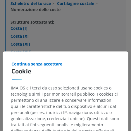
Scheletro del torace
>
Cartilagine costale
>
Numerazione delle coste
Strutture sottostanti:
Costa [I]
Costa [X]
Costa [XI]
Costa [XII]
Costa [II]
Continua senza accettare
Costa [III]
Cookie
Costa [IV]
Costa [V]
IMAIOS e i terzi da esso selezionati usano cookies o
tecnologie simili per monitorareil pubblico. I cookies ci
Mostra altro
permettono di analizzare e conservare informazioni
quali le caratteristiche del tuo dispositivo e alcuni dati
personali (per es. indirizzi IP, navigazione, utilizzo o
geolocalizzazione, credenziali uniche). Questi dati sono
trattati ai fini seguenti: analisi e miglioramento
dell'esperienza dell'utente e/o della nostra offerta di