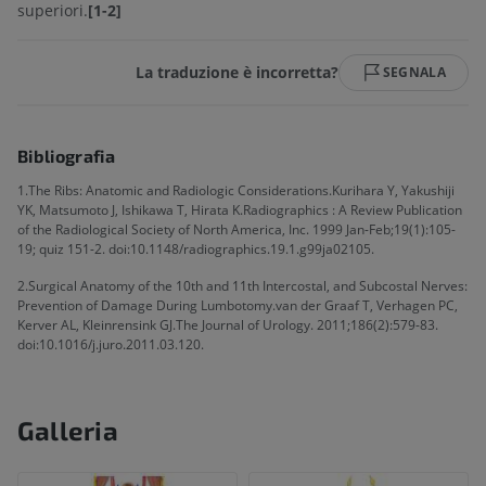
superiori.
[1-2]
La traduzione è incorretta?
SEGNALA
Bibliografia
1.The Ribs: Anatomic and Radiologic Considerations.Kurihara Y, Yakushiji
YK, Matsumoto J, Ishikawa T, Hirata K.Radiographics : A Review Publication
of the Radiological Society of North America, Inc. 1999 Jan-Feb;19(1):105-
19; quiz 151-2. doi:10.1148/radiographics.19.1.g99ja02105.
2.Surgical Anatomy of the 10th and 11th Intercostal, and Subcostal Nerves:
Prevention of Damage During Lumbotomy.van der Graaf T, Verhagen PC,
Kerver AL, Kleinrensink GJ.The Journal of Urology. 2011;186(2):579-83.
doi:10.1016/j.juro.2011.03.120.
Galleria