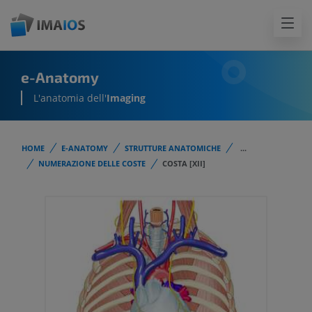
e-Anatomy
L'anatomia dell'
Imaging
HOME
E-ANATOMY
STRUTTURE ANATOMICHE
...
NUMERAZIONE DELLE COSTE
COSTA [XII]