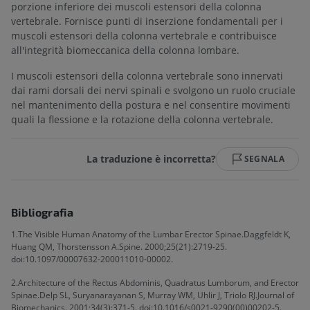
porzione inferiore dei muscoli estensori della colonna
vertebrale. Fornisce punti di inserzione fondamentali per i
muscoli estensori della colonna vertebrale e contribuisce
all'integrità biomeccanica della colonna lombare.
I muscoli estensori della colonna vertebrale sono innervati
dai rami dorsali dei nervi spinali e svolgono un ruolo cruciale
nel mantenimento della postura e nel consentire movimenti
quali la flessione e la rotazione della colonna vertebrale.
La traduzione è incorretta?
SEGNALA
Bibliografia
1.The Visible Human Anatomy of the Lumbar Erector Spinae.Daggfeldt K,
Huang QM, Thorstensson A.Spine. 2000;25(21):2719-25.
doi:10.1097/00007632-200011010-00002.
2.Architecture of the Rectus Abdominis, Quadratus Lumborum, and Erector
Spinae.Delp SL, Suryanarayanan S, Murray WM, Uhlir J, Triolo RJ.Journal of
Biomechanics. 2001;34(3):371-5. doi:10.1016/s0021-9290(00)00202-5.