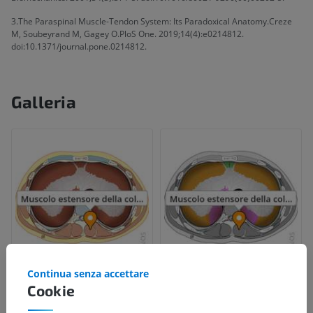
3.The Paraspinal Muscle-Tendon System: Its Paradoxical Anatomy.Creze
M, Soubeyrand M, Gagey O.PloS One. 2019;14(4):e0214812.
doi:10.1371/journal.pone.0214812.
Galleria
Continua senza accettare
Cookie