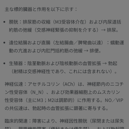
主な標的臓器と作用を以下に示す：
膀胱：排尿筋の収縮（M3受容体介在）および内尿道括
約筋の弛緩（交感神経緊張の抑制を介する）→ 排尿。
遠位結腸および直腸（左結腸曲／脾彎曲以遠）：蠕動運
動の亢進および内肛門括約筋の弛緩 → 排便。
生殖器：陰茎動脈および陰核動脈の血管拡張 → 勃起
（射精は交感神経性であり、これには含まれない）。
神経伝達：アセチルコリン（ACh）は、神経節内のニコチ
ン性受容体（N_N）、および効果器細胞上のムスカリン
性受容体（主にM3；M2は調節的）に作用する。NO／VIP
の共伝達は、勃起時の血管拡張に顕著に寄与する。
臨床的関連：障害により、神経因性膀胱（尿閉または尿失
禁）、腸管機能障害（便秘または便失禁）、および勃起障