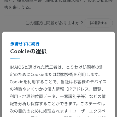
害を来しうる。
この翻訳に問題がありますか？
報告する
参考文献
承諾せずに続行
Cookieの選択
Hall JE. Guyton and Hall Textbook of Medical Physiology. 14th ed.
Philadelphia: Elsevier; 2021.
IMAIOSと選ばれた第三者は、とりわけ訪問者の測
Snell RS. Clinical Neuroanatomy. 8th ed. Philadelphia: Wolters Kluwer;
2019.
定のためにCookieまたは類似技術を利用します。
Cookieを利用することで、当社はお客様のデバイス
の特徴やいくつかの個人情報（IPアドレス、閲覧、
利用・地理的位置データ、一意識別子等）などの情
解剖学的階層
報を分析し保存することができます。このデータは
次の目的のために処理されます：ユーザーエクスペ