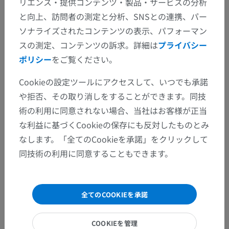
リエンス・提供コンテンツ・製品・サービスの分析
人体解剖学2
と向上、訪問者の測定と分析、SNSとの連携、パー
人体
>
統合系
>
神経系
>
末梢神経系
>
ソナライズされたコンテンツの表示、パフォーマン
末梢神経系の自律神経系
>
スの測定、コンテンツの訴求。詳細は
プライバシー
自律神経系の頭蓋仙骨部
>
ポリシー
をご覧ください。
自律神経系の仙骨神経部
Cookieの設定ツールにアクセスして、いつでも承諾
や拒否、その取り消しをすることができます。同技
下位構造：
骨盤内臓神経
術の利用に同意されない場合、当社はお客様が正当
な利益に基づくCookieの保存にも反対したものとみ
なします。「全てのCookieを承諾」をクリックして
人体神経解剖学
同技術の利用に同意することもできます。
全てのCOOKIEを承諾
翻訳
COOKIEを管理