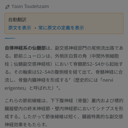
Yasin Toudehzaim
自動翻訳
原文を表示
常に原文の定義を表示
自律神経系の仙髄部
は、副交感神経部門の尾側流出路であ
る。節前ニューロンは、外側灰白質の角（中間外側細胞
柱；仙髄副交感神経核）において脊髄節S2–S4から起始す
る。その軸索はS2–S4の腹側根を経て出て、脊髄神経に合
流し、骨盤内臓神経を形成する*（歴史的には「nervi
erigentes」と呼ばれた）*。
これらの節前線維は、下下腹神経（骨盤）叢内および標的
臓器壁内の終末神経節・壁内神経節においてシナプスを形
成する。したがって節後線維は短く、臓器特異的な副交感
神経効果をもたらす。