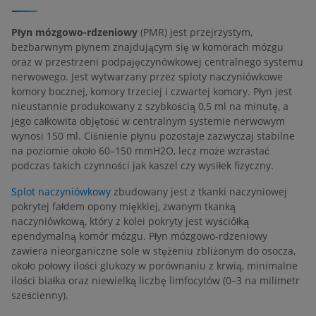
Płyn mózgowo-rdzeniowy
(PMR) jest przejrzystym,
bezbarwnym płynem znajdującym się w komorach mózgu
oraz w przestrzeni podpajęczynówkowej centralnego systemu
nerwowego. Jest wytwarzany przez sploty naczyniówkowe
komory bocznej, komory trzeciej i czwartej komory. Płyn jest
nieustannie produkowany z szybkością 0,5 ml na minutę, a
jego całkowita objętość w centralnym systemie nerwowym
wynosi 150 ml. Ciśnienie płynu pozostaje zazwyczaj stabilne
na poziomie około 60–150 mmH2O, lecz może wzrastać
podczas takich czynności jak kaszel czy wysiłek fizyczny.
Splot naczyniówkowy
zbudowany jest z tkanki naczyniowej
pokrytej fałdem opony miękkiej, zwanym tkanką
naczyniówkową, który z kolei pokryty jest wyściółką
ependymalną komór mózgu. Płyn mózgowo-rdzeniowy
zawiera nieorganiczne sole w stężeniu zbliżonym do osocza,
około połowy ilości glukozy w porównaniu z krwią, minimalne
ilości białka oraz niewielką liczbę limfocytów (0–3 na milimetr
sześcienny).