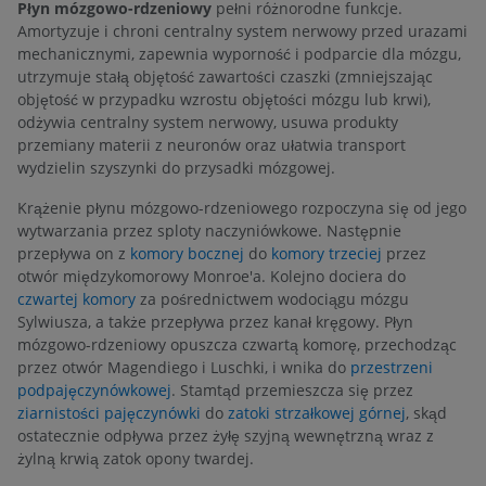
Płyn mózgowo-rdzeniowy
pełni różnorodne funkcje.
Amortyzuje i chroni centralny system nerwowy przed urazami
mechanicznymi, zapewnia wyporność i podparcie dla mózgu,
utrzymuje stałą objętość zawartości czaszki (zmniejszając
objętość w przypadku wzrostu objętości mózgu lub krwi),
odżywia centralny system nerwowy, usuwa produkty
przemiany materii z neuronów oraz ułatwia transport
wydzielin szyszynki do przysadki mózgowej.
Krążenie płynu mózgowo-rdzeniowego rozpoczyna się od jego
wytwarzania przez sploty naczyniówkowe. Następnie
przepływa on z
komory bocznej
do
komory trzeciej
przez
otwór międzykomorowy Monroe'a. Kolejno dociera do
czwartej komory
za pośrednictwem wodociągu mózgu
Sylwiusza, a także przepływa przez kanał kręgowy. Płyn
mózgowo-rdzeniowy opuszcza czwartą komorę, przechodząc
przez otwór Magendiego i Luschki, i wnika do
przestrzeni
podpajęczynówkowej
. Stamtąd przemieszcza się przez
ziarnistości pajęczynówki
do
zatoki strzałkowej górnej
, skąd
ostatecznie odpływa przez żyłę szyjną wewnętrzną wraz z
żylną krwią zatok opony twardej.