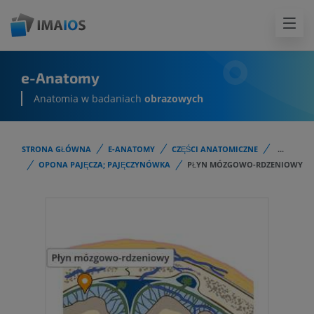
e-Anatomy
Anatomia w badaniach
obrazowych
STRONA GŁÓWNA
E-ANATOMY
CZĘŚCI ANATOMICZNE
...
OPONA PAJĘCZA; PAJĘCZYNÓWKA
PŁYN MÓZGOWO-RDZENIOWY