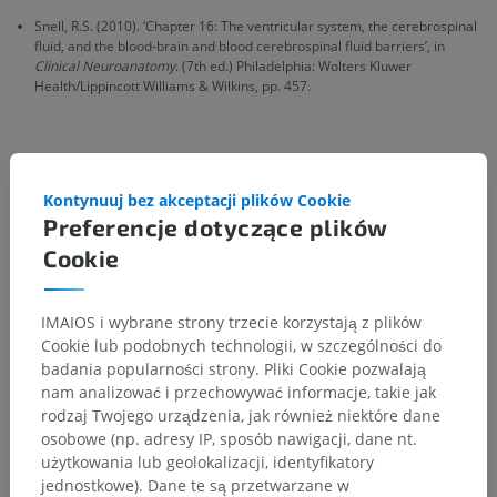
Snell, R.S. (2010). ‘Chapter 16: The ventricular system, the cerebrospinal
fluid, and the blood-brain and blood cerebrospinal fluid barriers’, in
Clinical Neuroanatomy
. (7th ed.) Philadelphia: Wolters Kluwer
Health/Lippincott Williams & Wilkins, pp. 457.
Galeria
Kontynuuj bez akceptacji plików Cookie
Preferencje dotyczące plików
Cookie
IMAIOS i wybrane strony trzecie korzystają z plików
Cookie lub podobnych technologii, w szczególności do
badania popularności strony. Pliki Cookie pozwalają
nam analizować i przechowywać informacje, takie jak
rodzaj Twojego urządzenia, jak również niektóre dane
osobowe (np. adresy IP, sposób nawigacji, dane nt.
użytkowania lub geolokalizacji, identyfikatory
jednostkowe). Dane te są przetwarzane w