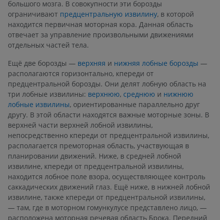
большого мозга. В совокупности эти борозды
ограничивают
предцентральную извилину
, в которой
находится первичная моторная кора. Данная область
отвечает за управление произвольными движениями
отдельных частей тела.
Ещё две борозды —
верхняя
и
нижняя лобные борозды
—
располагаются горизонтально, кпереди от
предцентральной борозды. Они делят лобную область на
три лобные извилины:
верхнюю
,
среднюю
и
нижнюю
лобные извилины
, ориентированные параллельно друг
другу. В этой области находятся важные моторные зоны. В
верхней части верхней лобной извилины,
непосредственно кпереди от предцентральной извилины,
располагается премоторная область, участвующая в
планировании движений. Ниже, в средней лобной
извилине, кпереди от предцентральной извилины,
находится лобное поле взора, осуществляющее контроль
саккадических движений глаз. Ещё ниже, в нижней лобной
извилине, также кпереди от предцентральной извилины,
— там, где в моторном гомункулусе представлено лицо, —
расположена моторная речевая область Брока. Передний