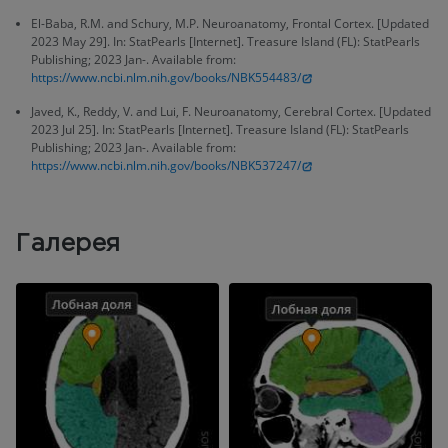
El-Baba, R.M. and Schury, M.P. Neuroanatomy, Frontal Cortex. [Updated
2023 May 29]. In: StatPearls [Internet]. Treasure Island (FL): StatPearls
Publishing; 2023 Jan-. Available from:
https://www.ncbi.nlm.nih.gov/books/NBK554483/
Javed, K., Reddy, V. and Lui, F. Neuroanatomy, Cerebral Cortex. [Updated
2023 Jul 25]. In: StatPearls [Internet]. Treasure Island (FL): StatPearls
Publishing; 2023 Jan-. Available from:
https://www.ncbi.nlm.nih.gov/books/NBK537247/
Галерея