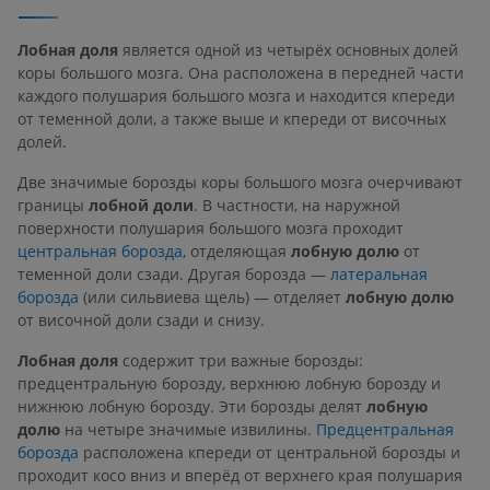
Лобная доля
является одной из четырёх основных долей
коры большого мозга. Она расположена в передней части
каждого полушария большого мозга и находится кпереди
от теменной доли, а также выше и кпереди от височных
долей.
Две значимые борозды коры большого мозга очерчивают
границы
лобной доли
. В частности, на наружной
поверхности полушария большого мозга проходит
центральная борозда
, отделяющая
лобную долю
от
теменной доли сзади. Другая борозда —
латеральная
борозда
(или сильвиева щель) — отделяет
лобную долю
от височной доли сзади и снизу.
Лобная доля
содержит три важные борозды:
предцентральную борозду, верхнюю лобную борозду и
нижнюю лобную борозду. Эти борозды делят
лобную
долю
на четыре значимые извилины.
Предцентральная
борозда
расположена кпереди от центральной борозды и
проходит косо вниз и вперёд от верхнего края полушария