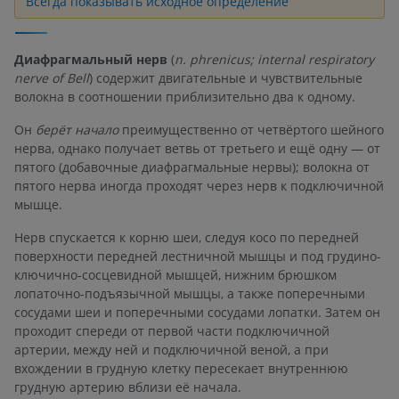
Всегда показывать исходное определение
Диафрагмальный нерв
(
n. phrenicus; internal respiratory
nerve of Bell
) содержит двигательные и чувствительные
волокна в соотношении приблизительно два к одному.
Он
берёт начало
преимущественно от четвёртого шейного
нерва, однако получает ветвь от третьего и ещё одну — от
пятого (добавочные диафрагмальные нервы); волокна от
пятого нерва иногда проходят через нерв к подключичной
мышце.
Нерв спускается к корню шеи, следуя косо по передней
поверхности передней лестничной мышцы и под грудино-
ключично-сосцевидной мышцей, нижним брюшком
лопаточно-подъязычной мышцы, а также поперечными
сосудами шеи и поперечными сосудами лопатки. Затем он
проходит спереди от первой части подключичной
артерии, между ней и подключичной веной, а при
вхождении в грудную клетку пересекает внутреннюю
грудную артерию вблизи её начала.