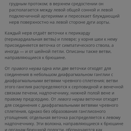
грудным протоком; в верхнем средостении он
располагается между левой общей сонной и левой
подключичной артериями и пересекает блуждающий
нерв поверхностно на левой стороне дуги аорты.
Каждый нерв отдаёт веточки к перикарду
(перикардиальная ветвь) и плевре; у корня шеи к нему
присоединяется веточка от симпатического ствола, а
иногда — и от шейной петли. Описаны также ветви,
направляющиеся к брюшине.
От
правого нерва
одна или две веточки отходят для
соединения в небольшом диафрагмальном ганглии с
диафрагмальными ветвями чревного сплетения; ветви
этого ганглия распределяются к серповидной и венечной
связкам печени, надпочечнику, нижней полой вене и
правому предсердию. От
левого нерва
веточки отходят
для соединения с диафрагмальными ветвями чревного
сплетения, однако без образования ганглиозного
утолщения; отдельная веточка распределяется к левому
надпочечнику. Эти волокна, направляющиеся к брюшине
и органам брюшной полости, обозначаются как