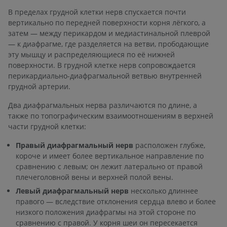
В пределах грудной клетки нерв спускается почти
вертикально по передней поверхности корня лёгкого, а
затем — между перикардом и медиастинальной плеврой
— к диафрагме, где разделяется на ветви, прободающие
эту мышцу и распределяющиеся по её нижней
поверхности. В грудной клетке нерв сопровождается
перикардиально-диафрагмальной ветвью внутренней
грудной артерии.
Два диафрагмальных нерва различаются по длине, а
также по топографическим взаимоотношениям в верхней
части грудной клетки:
Правый диафрагмальный нерв
расположен глубже,
короче и имеет более вертикальное направление по
сравнению с левым; он лежит латерально от правой
плечеголовной вены и верхней полой вены.
Левый диафрагмальный нерв
несколько длиннее
правого — вследствие отклонения сердца влево и более
низкого положения диафрагмы на этой стороне по
сравнению с правой. У корня шеи он пересекается