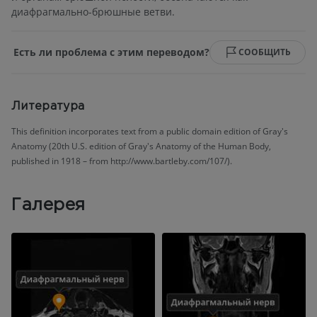
диафрагмально-брюшные ветви.
Есть ли проблема с этим переводом?
СООБЩИТЬ
Литература
This definition incorporates text from a public domain edition of Gray's
Anatomy (20th U.S. edition of Gray's Anatomy of the Human Body,
published in 1918 – from http://www.bartleby.com/107/).
Галерея