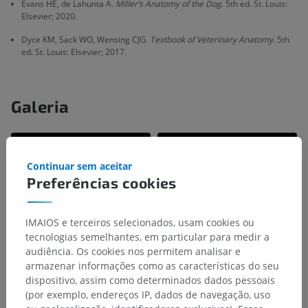
Evans HE, de Lahunta A.
Miller’s Anatomy of the Dog
. 5th ed. St. Louis:
Elsevier; 2020.
Dyce KM, Sack WO, Wensing CJG.
Textbook of Veterinary Anatomy
. 5th
ed. St. Louis: Elsevier; 2017.
Galeria
Continuar sem aceitar
Preferências cookies
IMAIOS e terceiros selecionados, usam cookies ou
tecnologias semelhantes, em particular para medir a
audiência. Os cookies nos permitem analisar e
armazenar informações como as características do seu
dispositivo, assim como determinados dados pessoais
(por exemplo, endereços IP, dados de navegação, uso