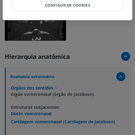
CONFIGURAR COOKIES
Hierarquia anatômica
Anatomia veterinária
Órgãos dos sentidos
>
órgão vomeronasal (órgão de Jacobson)
Estruturas subjacentes:
Ducto vomeronasal
Cartilagem vomeronasal (Cartilagem de Jacobson)